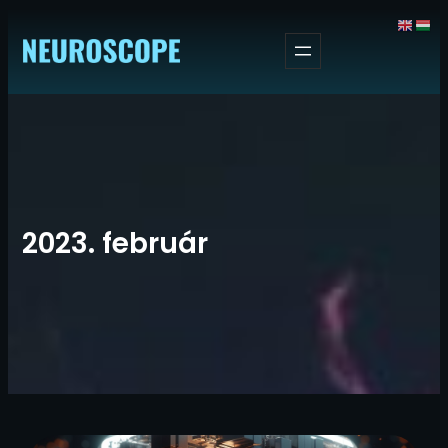
Ugrás
a
tartalomhoz
2023. február