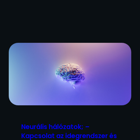
Neurális hálózatok; –
Kapcsolat az idegrendszer és