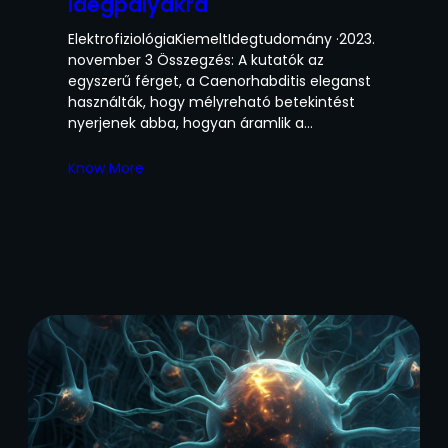
idegpályákra
ElektrofiziológiaKiemeltIdegtudomány ·2023.
november 3 Összegzés: A kutatók az
egyszerű férget, a Caenorhabditis eleganst
használták, hogy mélyreható betekintést
nyerjenek abba, hogyan áramlik a…
Know More