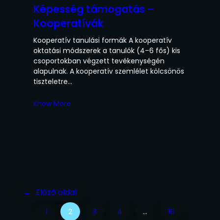
Képesség támogatás –
Kooperatívák
Kooperatív tanulási formák A kooperatív
oktatási módszerek a tanulók (4–6 fős) kis
csoportokban végzett tevékenységén
alapulnak. A kooperatív szemlélet kölcsönös
tiszteletre…
Know More
←
Előző oldal
1
2
3
4
…
16