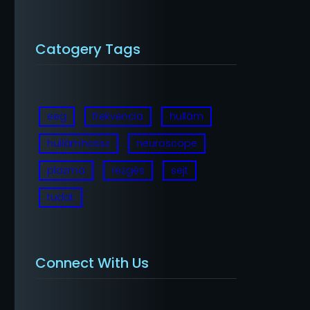
Catogery Tags
eeg
frekvencia
hullám
hullámhossz
neuroscope
plazma
rezgés
sejt
tudat
Connect With Us