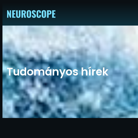
Ugrás
a
tartalomhoz
Tudományos hírek