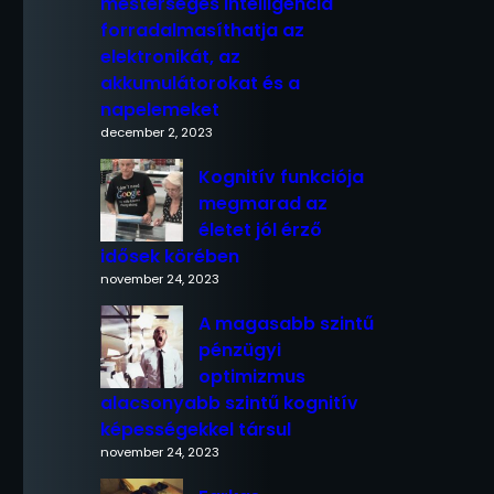
mesterséges intelligencia
forradalmasíthatja az
elektronikát, az
akkumulátorokat és a
napelemeket
december 2, 2023
Kognitív funkciója
megmarad az
életet jól érző
idősek körében
november 24, 2023
A magasabb szintű
pénzügyi
optimizmus
alacsonyabb szintű kognitív
képességekkel társul
november 24, 2023