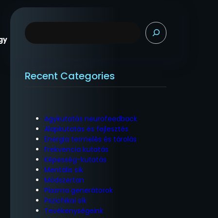
K
e
gy
r
e
s
Recent Categories
é
s
Agykutatás neurofeedback
Alapkutatás és fejlesztés
Energia termelés és tárolás
Frekvencia kutatás
Képesség-kutatás
Mentális sík
Módszertan
Plazma generátorok
Pszichikai sík
Tevékenységeink