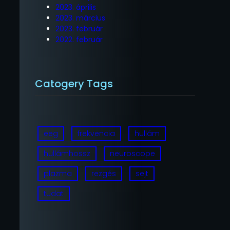
2023. április
2023. március
2023. február
2022. február
Catogery Tags
eeg
frekvencia
hullám
hullámhossz
neuroscope
plazma
rezgés
sejt
tudat