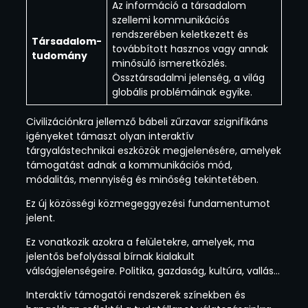
Az információ a társadalom
szellemi kommunikációs
rendszerében keletkezett és
Társadalom-
továbbított hasznos vagy annak
tudomány
minősülő ismeretközlés.
Össztársadalmi jelenség, a világ
globális problémáinak egyike.
Civilizációnkra jellemző bábeli zűrzavar szignifikáns
igényeket támaszt olyan interaktív
tárgyalástechnikai eszközök megjelenésére, amelyek
támogatást adnak a kommunikációs mód,
módalitás, mennyiség és minőség tekintetében.
Ez új közösségi közmegeggyezési fundamentumot
jelent.
Ez vonatkozik azokra a felületekre, amelyek, ma
jelentős befolyással bírnak kialakult
válságjelenségeire. Politika, gazdaság, kultúra, vallás…
Interaktív támogatói rendszerek színekben és