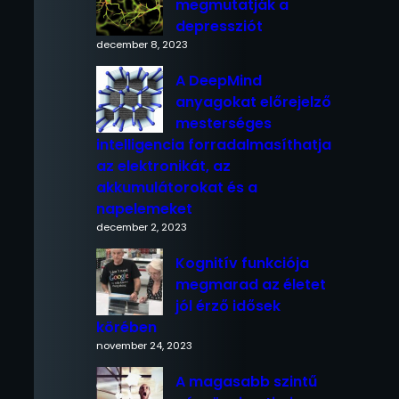
megmutatják a
depressziót
december 8, 2023
A DeepMind
anyagokat előrejelző
mesterséges
intelligencia forradalmasíthatja
az elektronikát, az
akkumulátorokat és a
napelemeket
december 2, 2023
Kognitív funkciója
megmarad az életet
jól érző idősek
körében
november 24, 2023
A magasabb szintű