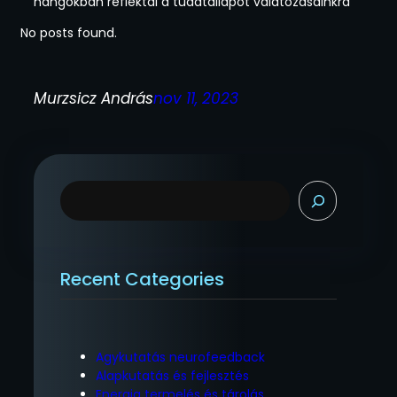
hangokban reflektál a tudatállapot válatozásainkra
No posts found.
Murzsicz András
nov 11, 2023
K
e
r
e
s
Recent Categories
é
s
Agykutatás neurofeedback
Alapkutatás és fejlesztés
Energia termelés és tárolás