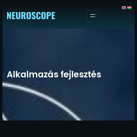
Ugrás
a
tartalomhoz
Alkalmazás fejlesztés