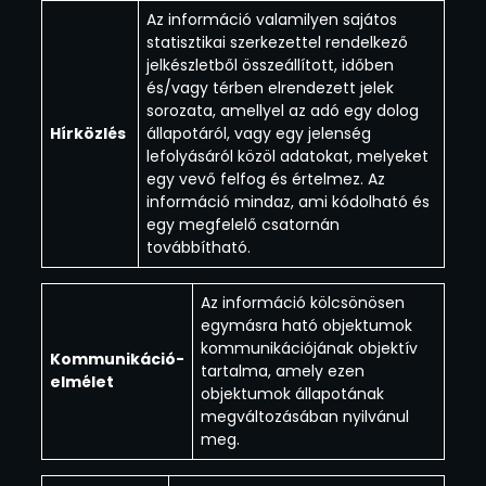
Az információ valamilyen sajátos
statisztikai szerkezettel rendelkező
jelkészletből összeállított, időben
és/vagy térben elrendezett jelek
sorozata, amellyel az adó egy dolog
Hírközlés
állapotáról, vagy egy jelenség
lefolyásáról közöl adatokat, melyeket
egy vevő felfog és értelmez. Az
információ mindaz, ami kódolható és
egy megfelelő csatornán
továbbítható.
Az információ kölcsönösen
egymásra ható objektumok
kommunikációjának objektív
Kommunikáció-
tartalma, amely ezen
e
lmélet
objektumok állapotának
megváltozásában nyilvánul
meg.