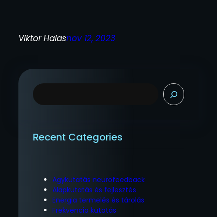
Viktor Halas
nov 12, 2023
K
e
r
e
s
Recent Categories
é
s
Agykutatás neurofeedback
Alapkutatás és fejlesztés
Energia termelés és tárolás
Frekvencia kutatás