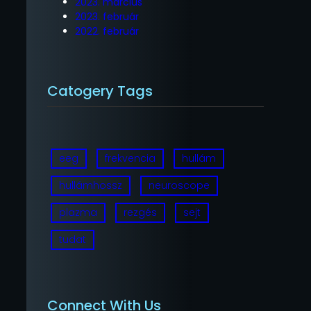
2023. március
2023. február
2022. február
Catogery Tags
eeg
frekvencia
hullám
hullámhossz
neuroscope
plazma
rezgés
sejt
tudat
Connect With Us