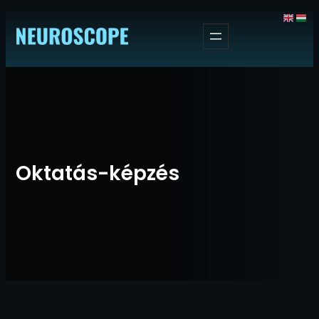
Ugrás
a
tartalomhoz
Oktatás-képzés