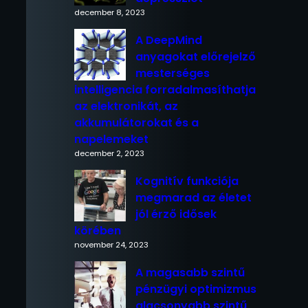
december 8, 2023
A DeepMind
anyagokat előrejelző
mesterséges
intelligencia forradalmasíthatja
az elektronikát, az
akkumulátorokat és a
napelemeket
december 2, 2023
Kognitív funkciója
megmarad az életet
jól érző idősek
körében
november 24, 2023
A magasabb szintű
pénzügyi optimizmus
alacsonyabb szintű