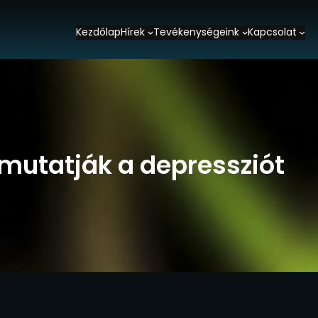
Kezdőlap
Hírek
Tevékenységeink
Kapcsolat
mutatják a depressziót