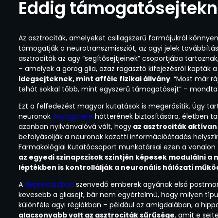
Eddig támogatósejtekne
Az asztrociták, amelyeket csillagszerű formájukról könnyen 
támogatják a neurotranszmissziót, az agyi jelek továbbítá
asztrociták az agy “segítősejtjeinek” csoportjába tartoznak
– amelyek a görög glia, azaz ragasztó kifejezésről kapták 
idegsejteknek, mint afféle fizikai állvány
. “Most már rá
tehát sokkal több, mint egyszerű támogatósejt” – mondta 
Ezt a felfedezést magyar kutatások is megerősítik. Úgy tart
neuronok
anyagcsere
hátterének biztosítására, életben ta
azonban nyilvánvalóvá vált, hogy
az asztrociták aktívan
befolyásolják a neuronok közötti információátadás helyszíné
Farmakológiai Kutatócsoport munkatársai ezen a vonalon 
az egyedi szinapszisok szintjén képesek modulálni a
léptékben is kontrollálják a neuronális hálózati műkö
A
depresszióban
szenvedő emberek agyának első postmort
kevesebb a gliasejt, bár nem egyértelmű, hogy milyen típusú
különféle agyi régiókban – például az amigdalában, a hip
alacsonyabb volt az asztrociták sűrűsége
, amit e sejt