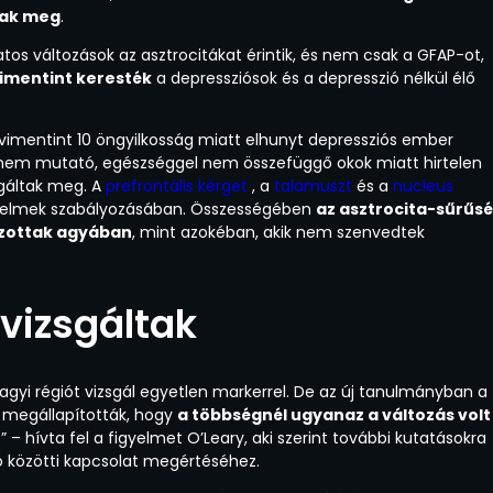
tak meg
.
os változások az asztrocitákat érintik, és nem csak a GFAP-ot,
vimentint keresték
a depressziósok és a depresszió nélkül élő
a vimentint 10 öngyilkosság miatt elhunyt depressziós ember
et nem mutató, egészséggel nem összefüggő okok miatt hirtelen
gáltak meg. A
prefrontális kérget
, a
talamuszt
és a
nucleus
érzelmek szabályozásában. Összességében
az asztrocita-sűrűs
ozottak agyában
, mint azokéban, akik nem szenvedtek
gvizsgáltak
gyi régiót vizsgál egyetlen markerrel. De az új tanulmányban a
s megállapították, hogy
a többségnél ugyanaz a változás volt
e
” – hívta fel a figyelmet O’Leary, aki szerint további kutatásokra
ó közötti kapcsolat megértéséhez.