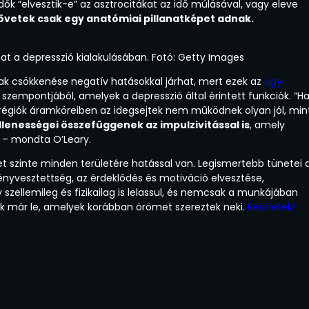
ők “elvesztik-e” az asztrocitákat az idő múlásával, vagy eleve
zövetek csak egy anatómiai pillanatképet adnak.
zhat a depresszió kialakulásában. Fotó: Getty Images
nak csökkenése negatív hatásokkal járhat, mert ezek az
agyi
szempontjából, amelyek a depresszió által érintett funkciók. “H
 régiók áramköreiben az idegsejtek nem működnek olyan jól, min
llenességei összefüggenek az impulzivitással is
, amely
” – mondta O’Leary.
t szinte minden területére hatással van. Legismertebb tünetei 
ényvesztettség, az érdeklődés és motiváció elvesztése,
szellemileg és fizikailag is lelassul, és nemcsak a munkájában
ötik már le, amelyek korábban örömet szereztek neki.
Részletek!