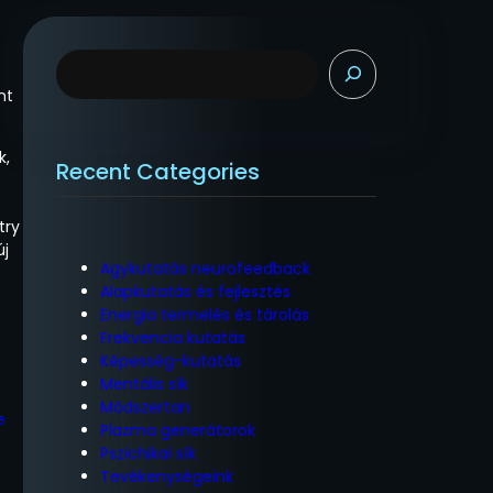
K
e
nt
r
e
s
k,
Recent Categories
é
s
try
új
Agykutatás neurofeedback
Alapkutatás és fejlesztés
Energia termelés és tárolás
Frekvencia kutatás
Képesség-kutatás
Mentális sík
Módszertan
e
Plazma generátorok
Pszichikai sík
Tevékenységeink