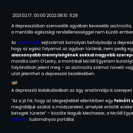
2021.02.17. 00:00 2022.08.10. 11:29
A depresszióban szenvedők agyában kevesebb asztrocita, va
a mentális egészségi rendellenességgel nem küzdő embe
Az
asztrociták
sejtszámát komolyan befolyásolja a depressz
hogy az egész folyamat az agyban történik, nem pedig egy 
alacsonyabb mennyiségének sokkal nagyobb szerepe 
mondta Liam O’Leary, a montréali McGill Egyetem kutatója. 
folyóiratban jelent meg – az asztrocita számot növelő vag
utat jelenthet a depresszió kezelésében.
A depresszió kialakulásában az agy anatómiája is szerepet 
“Az a jó hír, hogy az idegsejtekkel ellentétben egy
felnőtt 
megtaláljuk azokat a módszereket, amelyek erősítik ezeket
betegek tünetei” – közölte Naguib Mechawar, a McGill Egy
Science
tudományos portállal.