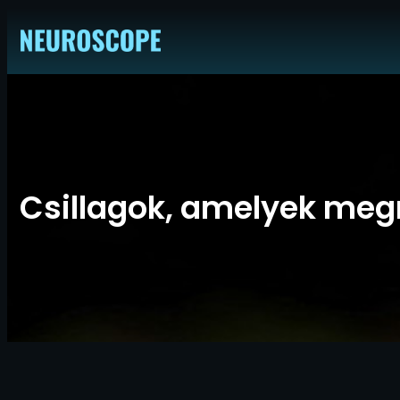
Ugrás
a
tartalomhoz
Csillagok, amelyek meg