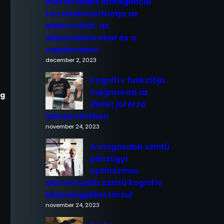
mesterséges intelligencia
forradalmasíthatja az
elektronikát, az
akkumulátorokat és a
napelemeket
december 2, 2023
Kognitív funkciója
megmarad az
ég
életet jól érző
idősek körében
november 24, 2023
A magasabb szintű
pénzügyi
optimizmus
alacsonyabb szintű kognitív
képességekkel társul
november 24, 2023