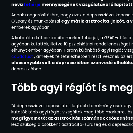
nevű
fehérje
mennyiségének vizsgálatával állapítot
Annak megerősítésére, hogy ezek a depresszióval kapcsolat
O’Leary és munkatársai
egy másik asztrocita-jelzőt, a 
emberek agyában.
A kutatók a két asztrocita marker fehérjét, a GFAP-ot és 
agyában kutatták, illetve 10 pszichiátriai rendellenesség
elhunyt ember agyában. Három különböző agyi régiót vizs
caudatust
, amelyek feltételezhetően részt vesznek az 
alacsonyabb volt a depresszióban szenvedő elhalál
depresszióban.
Több agyi régiót is me
“A depresszióval kapcsolatos legtöbb tanulmány csak egy a
kutatók több agyi régiót vizsgáltak meg több markerrel, é
megfigyelhető: az asztrociták számának csökkenés
lesz szükség a csökkent asztrocita-sűrűség és a depresszi