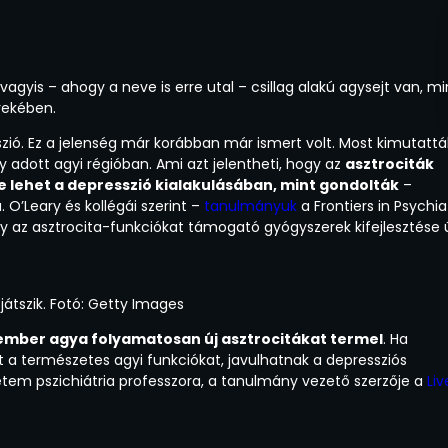
gyis – ahogy a neve is erre utal – csillag alakú agysejt van, mi
rekében.
ió. Ez a jelenség már korábban már ismert volt. Most kimutattá
adott agyi régióban. Ami azt jelentheti, hogy az
asztrociták
lehet a depresszió kialakulásában, mint gondolták
–
O’Leary és kollégái szerint –
tanulmányuk
a Frontiers in Psychia
y az asztrocita-funkciókat támogató gyógyszerek kifejlesztése 
játszik. Fotó: Getty Images
ember agya folyamatosan új asztrocitákat termel
. Ha
 a természetes agyi funkciókat, javulhatnak a depressziós
etem pszichiátria professzora, a tanulmány vezető szerzője a
Liv