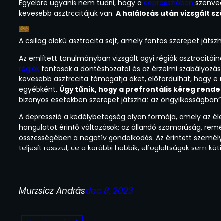
Egyelőre ugyanis nem tudni, hogy a
depresszióban
szenved
kevesebb asztrocitájuk van.
A halálozás után vizsgált s
A csillag alakú asztrocita sejt, amely fontos szerepet játs
Az említett tanulmányban vizsgált agyi régiók asztrocitái
régiók
fontosak a döntéshozatal és az érzelmi szabályozás 
kevesebb asztrocita támogatja őket, előfordulhat, hogy e
egyébként.
Úgy tűnik, hogy a prefrontális kéreg rende
bizonyos esetekben szerepet játszhat az öngyilkosságban
A depresszió a kedélybetegség olyan formája, amely az éle
hangulatot érintő változások: az állandó szomorúság, rem
összességében a negatív gondolkodás. Az érintett személy 
teljesít rosszul, de a korábbi hobbik, elfoglaltságok sem k
Murzsicz András
dec 8, 2023