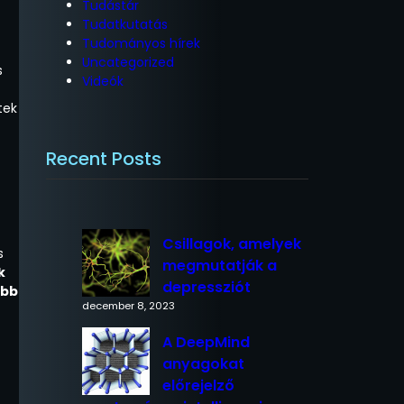
Tudástár
Tudatkutatás
Tudományos hírek
Uncategorized
s
Videók
tek
Recent Posts
Csillagok, amelyek
s
megmutatják a
k
depressziót
obb
december 8, 2023
A DeepMind
anyagokat
előrejelző