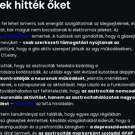
k hitték őket
fel lehet ismerni, sok energiát szolgáltatnak az idegsejteknek, é
sát, bár maguk nem bocsátanak ki elektromos jeleket. Az
,
gliasejtekként
ismertek. A tudósok azt gondolták, hogy a gliasej
a nevüket –
csak szerkezeti támogatást nyújtanak az
jöttünk, hogy a glia aktív szerepet játszik az agy működésében,
O’Leary.
ották, hogy az asztrociták feladata kizárólag a
rtására korlátozódik. Az utóbbi egy-két évtized kutatásai alapján
 kontrollálják a neuronok működését
, jelentős mértékben
nek, a szinapszisnak az aktivitását. Héja László és a Funkcionáli
továbbhaladva azt feltételezték, hogy
az asztrociták nemcsa
 neuronális aktivitást, hanem az asztrocitahálózatok nagy
dést
–
olvasható
az MTA híroldalán.
em tanulmányai azt találták, hogy egyes agyi régiókban
 gliasejtek érintettek. Későbbi vizsgálatokból kiderült, hogy a
pokampuszban és a prefrontális kéregben –
a depressziósoknál
ek által termelt, és
az asztrociták markerként szolgáló GFAP