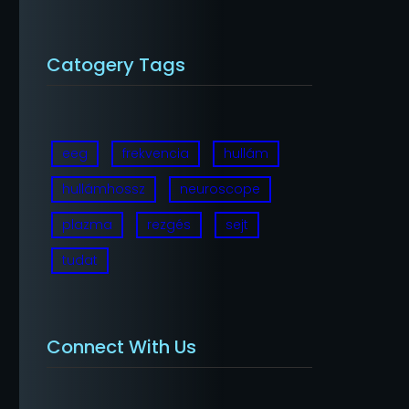
Catogery Tags
eeg
frekvencia
hullám
hullámhossz
neuroscope
plazma
rezgés
sejt
tudat
Connect With Us