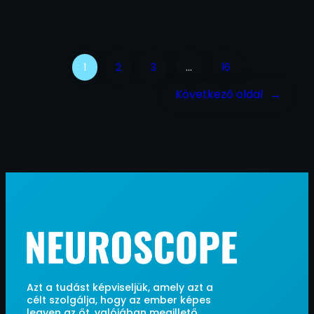
1
2
3
…
16
Következő oldal
→
Azt a tudást képviseljük, amely azt a
célt szolgálja, hogy az ember képes
legyen az őt, valójában megillető