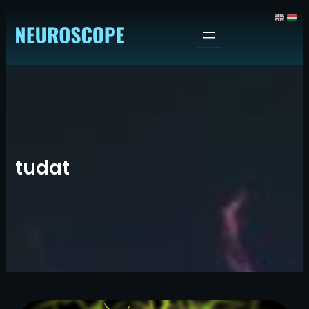
Ugrás
a
tartalomhoz
tudat