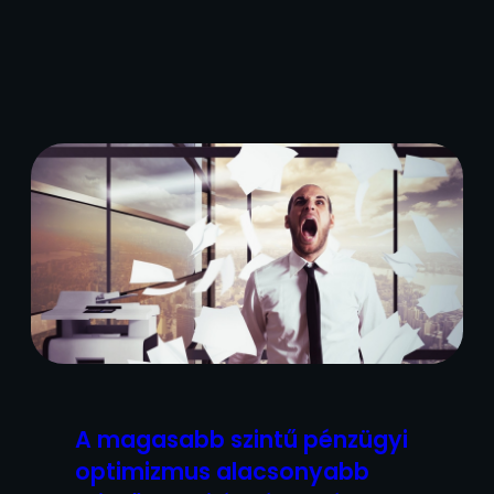
A magasabb szintű pénzügyi
optimizmus alacsonyabb