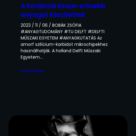
A kevlárnál tízszer erősebb
anyagot készítettek
2023 / 11 / 06 / BOBÁK ZSÓFIA
#ANYAGTUDOMÁNY #TU DELFT #DELFTI
MŰSZAKI EGYETEM #ANYAGKUTATÁS Az
amorf szilícium-karbidot mikrochipekhez
használhatják. A holland Delft Műszaki
Egyetem…
Know More