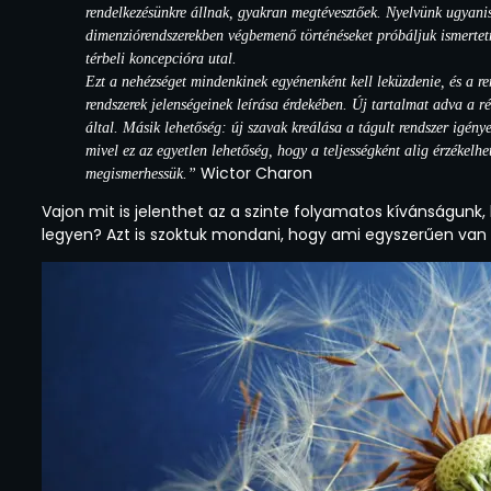
rendelkezésünkre állnak, gyakran megtévesztőek. Nyelvünk ugyanis
dimenziórendszerekben végbemenő történéseket próbáljuk ismertetn
térbeli koncepcióra utal.
Ezt a nehézséget mindenkinek egyénenként kell leküzdenie, és a r
rendszerek jelenségeinek leírása érdekében. Új tartalmat adva a rég
által. Másik lehetőség: új szavak kreálása a tágult rendszer igén
mivel ez az egyetlen lehetőség, hogy a teljességként alig érzéke
Wictor Charon
megismerhessük.”
Vajon mit is jelenthet az a szinte folyamatos kívánságunk
legyen? Azt is szoktuk mondani, hogy ami egyszerűen van 