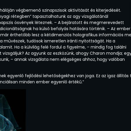
lóján végbemenő szinapszisok aktivitását és kiterjedését.
yagi rétegben” tapasztalhatunk az agy vizsgálatánál
napszis ösvények léteznek. – A bejáratott és megmerevedett
dicionáltságnak ha külső befolyás hatására történik. – Az ember
 már érthetőbb lesz a kétdimenziós holografikus információs m
 művészek, tudósok ismeretlen iránti nyitottságát. Ha a
lamit. Ha a külvilág felé fordul a figyelme, – mindig fog találni
át vizsgáljuk? Az agyunk az eszközünk, ahogy Charon mondja; eg
okunk, – annak vizsgálata nem elégséges ahhoz, hogy valóban
 egyenlő fejlődési lehetőségekhez van joga. Ez az igaz állítás t
enciálisan minden ember egyenlő értékű.”