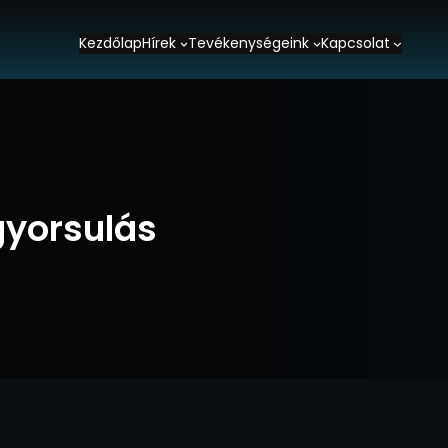
Kezdőlap
Hírek
Tevékenységeink
Kapcsolat
gyorsulás