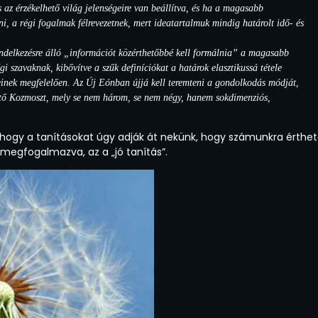
 az érzékelhető világ jelenségeire van beállítva, és ha a magasabb
i, a régi fogalmak félrevezetnek, mert ideatartalmuk mindig határolt idő- és
endelkezésre álló „információt közérthetőbbé kell formálnia” a magasabb
i szavaknak, kibővítve a szűk definíciókat a határok elasztikussá tétele
yeinek megfelelően. Az Új Eónban újjá kell teremteni a gondolkodás módját,
lhető Kozmoszt, mely se nem három, se nem négy, hanem sokdimenziós,
, hogy a tanításokat úgy adják át nekünk, hogy számunkra érthe
megfogalmazva, az a „jó tanítás”.