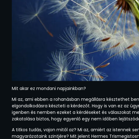
Mit akar ez mondani napjainkban?
Mi az, ami ebben a rohanásban megállásra késztethet benn
elgondolkodásra készteti a kérdezőt. Hogy is van ez az ú
igenben és nemben ezeket a kérdéseket és válaszokat meg
zakatolása biztos, hogy egyenlő egy nem időben lejátszódó
A titkos tudás, vajon mitől az? Mi az, amiért az istennek se
magyarázataink szintjére? Mit jelent Hermes Trismegisto