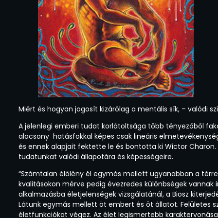
Miért és hogyan jogosít kizárólag a mentális sík, – valódi sz
A jelenlegi emberi tudat korlátoltsága több tényezőből fak
alacsony hatásfokkal képes csak lineáris elmetevékenységet
és ennek alapjait fektette le és bontotta ki Wictor Charo
tudatunkat valódi állapotára és képességeire.
“Számtalan élőlény él egymás mellett ugyanabban a térre
kvalitásokon mérve pedig évezredes különbségek vannak i
alkalmazásba életjelenségek vizsgálatánál, a Biosz kiter
Látunk egymás mellett öt embert és öt állatot. Felületes s
életfunkciókat végez. Az élet legismertebb karaktervonásait