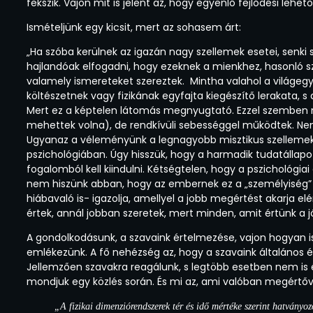
fekszik. Vajon mit is jelent az, hogy egyenlő fejlődési lehet
Ismételjünk egy kicsit, mert az sohasem árt:
„Ha szóba kerülnek az igazán nagy szellemek esetei, senki
hajlandóak elfogadni, hogy ezeknek a mienkhez, hasonló s
valamely ismereteket szereztek. Mintha valahol a világ
költészetnek vagy fizikának egyfajta kiegészítő lerakata
Mert ez a képtelen látomás megnyugtató. Ezzel szemben m
mehettek volna), de rendkívüli sebességgel működtek. Ne
Ugyanaz a véleményünk a legnagyobb misztikus szellemekrő
pszichológiában. Úgy hisszük, hogy a harmadik tudatállap
fogalomból kell kiindulni. Kétségtelen, hogy a pszichológi
nem hiszünk abban, hogy az embernek ez a „személyiség” 
hiábavaló is- igazolja, amellyel a jobb megértést akarja el
értek, annál jobban szeretek, mert minden, amit értünk a j
A gondolkodásunk, a szavaink értelmezése, vajon hogyan 
emlékezünk. A fő nehézség az, hogy a szavaink általános é
Jellemzően szavakra reagálunk, s legtöbb esetben nem is 
mondjuk egy közlés során. És mi az, ami valóban megértő
„A fizikai dimenziórendszerek tér és idő mértéke szerint hatvány