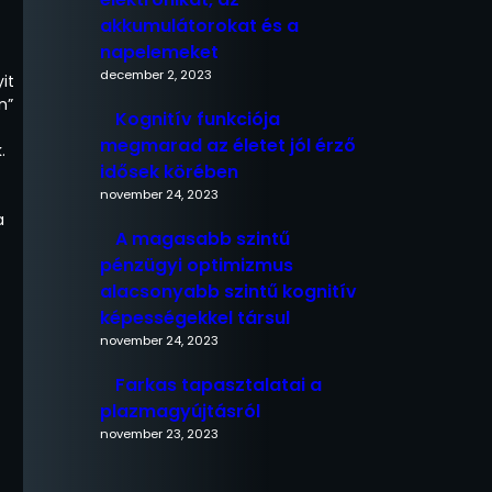
akkumulátorokat és a
napelemeket
december 2, 2023
it
n”
Kognitív funkciója
megmarad az életet jól érző
.
idősek körében
november 24, 2023
a
A magasabb szintű
pénzügyi optimizmus
alacsonyabb szintű kognitív
képességekkel társul
november 24, 2023
Farkas tapasztalatai a
plazmagyújtásról
november 23, 2023