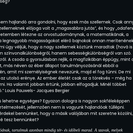
őség?
 sem hajlandó arra gondolni, hogy ezek más szellemek. Csak anny
zellemeknek előjoga volt a „magasabbra jutás”, és hogy „odafen
egyetemben létezne az orvostudománynak, a matematikának, a
, s a legnagyobb magasságokat elérő bajnokok onnan merítenének
i úgy véljük, hogy a nagy szellemek köztünk maradtak (hová is
m színvonalkülönbségről, hanem sebességkülönbségről van szó.
l. A csoda a gyorsulásban rejlik, a magfizikában éppúgy, mint 
ot, más néven az éber állapot tanulmányozásánál ebből a
ai én, amit mi személyiségnek nevezünk, majd el fog tűnni. De mi
az utolsó erénye. Az ember életét csak az a törekvés – még ha
érni. Ha valamit jobban értünk, jobban elfogadjuk. Minél többet
ó.” Louis Pauwels- Jacques Bergier
is lehetne egységes? Egyazon dologra is nagyon sokféleképpen
rtelmezését, jellemzően nem is vagyunk hajlandóak túllépni.
érdekel bennünket, hogy a másik valójában mit szeretne közölni,
vé tesz bennünket?
ozódnak, tartalmuk azonban mindig tér- és időbeli marad. A szavak, melyek