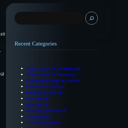
K
e
r
e
ező
s
Recent Categories
é
s
y
Agykutatás neurofeedback
úl
Alapkutatás és fejlesztés
Energia termelés és tárolás
Frekvencia kutatás
Képesség-kutatás
Mentális sík
Módszertan
Plazma generátorok
Pszichikai sík
Tevékenységeink