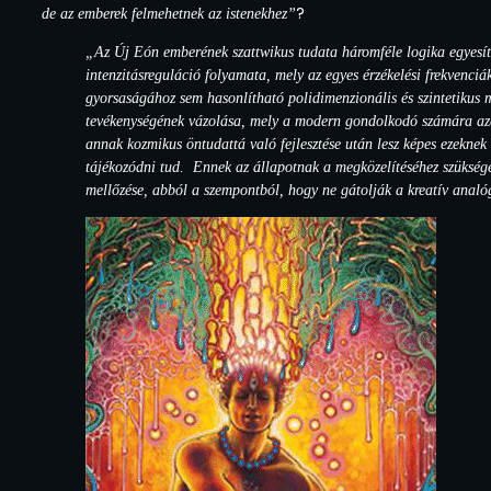
?
de az emberek felmehetnek az istenekhez”
„Az Új Eón emberének szattwikus tudata háromféle logika egyesítet
intenzitásreguláció folyamata, mely az egyes érzékelési frekvenci
gyorsaságához sem hasonlítható polidimenzionális és szintetikus m
tevékenységének vázolása, mely a modern gondolkodó számára azért
annak kozmikus öntudattá való fejlesztése után lesz képes ezekne
tájékozódni tud. Ennek az állapotnak a megközelítéséhez szükséges
mellőzése, abból a szempontból, hogy ne gátolják a kreatív anal