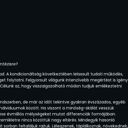
intézisre?
ad. A kondicionáltság következtében lelassult tudati működés,
 folytatni. Felgyorsult világunk intenzívebb megértést is igény
n. Célunk az, hogy visszaigazolható módon tudjuk emlékeztetni
ndszerben, de már az időt tekintve gyakran évszázados, egyéb
ndividuumok között. Ha viszont a minőség-skálát vesszük
jedése évmilliós mélységeket mutat differenciák formájában.
zemléletre nincs közöttük nagy eltérés. Mindegyik hasonló
 sorban feltaláljuk rajtuk. Lélegzenek, táplálkoznak, növekednek,