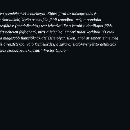
t szemléletével rendelkezik. Ehhez járul az időkapcsolás és
ák (korszakok) között semmiféle földi tempóhoz, még a gondolat
eglátást (gondolkodást) tesz lehetővé. Ez a kerubi tudatállapot főbb
 nehezen felfogható, mert a jelenlegi emberi tudat korlátolt, és csak
k a magasabb funkcióknak átélésére olyan síkon, ahol az emberi elme még
 a részletekből való kiemelkedés, a zavaró, elcsökevényesítő definíciók
ógiák szabad kialakulását.” Wictor Charon