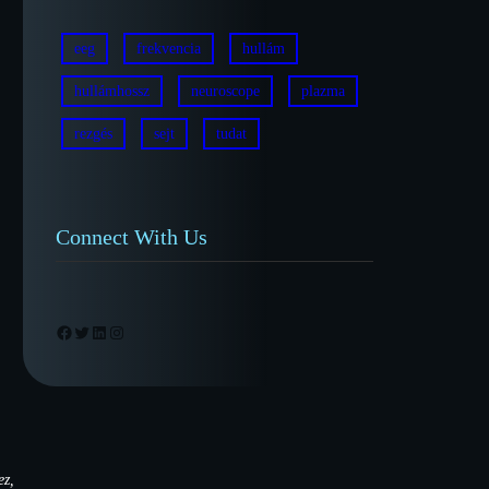
eeg
frekvencia
hullám
hullámhossz
neuroscope
plazma
rezgés
sejt
tudat
Connect With Us
Facebook
Twitter
LinkedIn
Instagram
ez,