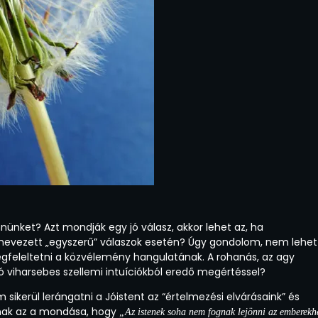
ünket? Azt mondják egy jó válasz, akkor lehet az, ha
gynevezett „egyszerű” válaszok esetén? Úgy gondolom, nem lehet
feleltetni a közvélemény hangulatának. A rohanás, az agy
 viharsebes szellemi intuíciókból eredő megértéssel?
m sikerül lerángatni a Jóistent az “értelmezési elvárásaink” és
snak az a mondása, hogy
„Az istenek soha nem fognak lejönni az emberekh