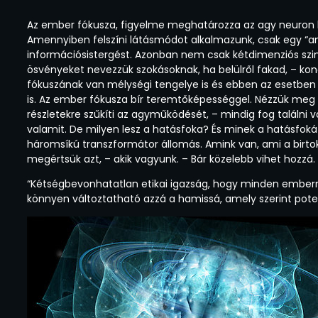
Az ember fókusza, figyelme meghatározza az agy neuron há
Amennyiben felszíni látásmódot alkalmazunk, csak egy “an
információsistergést. Azonban nem csak kétdimenziós szi
ösvényeket nevezzük szokásoknak, ha belülről fakad, – kon
fókuszának van mélységi tengelye is és ebben az esetben
is. Az ember fókusza bír teremtőképességgel. Nézzük meg a
részletekre szűkíti az agyműködését, – mindig fog találni va
valamit. De milyen lesz a hatásfoka? És minek a hatásfok
háromsíkú transzformátor állomás. Amink van, ami a birt
megértsük azt, – akik vagyunk. – Bár közelebb vihet hozzá.
“Kétségbevonhatatlan etikai igazság, hogy minden embernek
könnyen változtatható azzá a hamissá, amely szerint pot