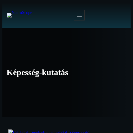
Ugrás
a
tartalomhoz
Képesség-kutatás