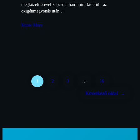
megközelítésével kapcsolatban: mint kiderült, az
oxigénmegvonás után…
Know More
1
2
3
…
16
Következő oldal
→