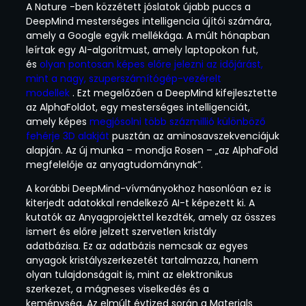
A Nature -ben közzétett jóslatok újabb puccs a
DeepMind mesterséges intelligencia újítói számára,
amely a Google egyik mellékága. A múlt hónapban
leírtak egy AI-algoritmust, amely laptopokon fut,
és
olyan pontosan képes előre jelezni az időjárást,
mint a nagy, szuperszámítógép-vezérelt
modellek
. Ezt megelőzően a DeepMind kifejlesztette
az AlphaFoldot, egy mesterséges intelligenciát,
amely képes
megjósolni több százmillió különböző
fehérje 3D alakját
pusztán az aminosavszekvenciájuk
alapján. Az új munka – mondja Rosen – „az AlphaFold
megfelelője az anyagtudománynak”.
A korábbi DeepMind-vívmányokhoz hasonlóan ez is
kiterjedt adatokkal rendelkező AI-t képezett ki. A
kutatók az Anyagprojekttel kezdték, amely az összes
ismert és előre jelzett szervetlen kristály
adatbázisa. Ez az adatbázis nemcsak az egyes
anyagok kristályszerkezetét tartalmazza, hanem
olyan tulajdonságait is, mint az elektronikus
szerkezet, a mágneses viselkedés és a
keménység. Az elmúlt évtized során a Materials