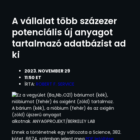
A vállalat több százezer
potenciális új anyagot
tartalmazó adatbázist ad
ki
2023. NOVEMBER 29
11:50 ET
ÍRTA:
ROBERT F. SERVICE
A bárium (kék), a nióbium (fehér) és az oxigén
(zöld) újszerű anyagot
alkotnak. ANYAGPROJEKT/BERKELEY LAB
Ennek a történetnek egy változata a Science, 382.
kötet, 6674. számban jelent meg.
PDF letöltése