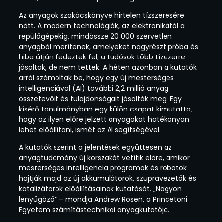
Az anyagok szakácskönyve hirtelen tízszeresére
nőtt. A modern technológiák, az elektronikától a
repülőgépekig, mindössze 20 000 szervetlen
anyagból merítenek, amelyeket nagyrészt próba és
hiba útján fedeztek fel; a tudósok több tízezerre
jósoltak, de nem tettek. A héten azonban a kutatók
arról számoltak be, hogy egy új mesterséges
intelligenciával (AI) további 2,2 millió anyag
összetevőit és tulajdonságait jósolták meg. Egy
kísérő tanulmányban egy külön csapat kimutatta,
hogy az ilyen előre jelzett anyagokat hatékonyan
lehet előállítani, ismét az AI segítségével.
A kutatók szerint a jelentések együttesen az
anyagtudomány új korszakát vetítik előre, amikor
mesterséges intelligencia programok és robotok
hajtják majd az új akkumulátorok, szupravezetők és
katalizátorok előállításainak kutatását. „Nagyon
lenyűgöző” – mondja Andrew Rosen, a Princetoni
Egyetem számítástechnikai anyagkutatója.