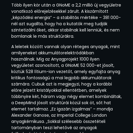
Több ilyen kör után a GNoME a 2,2 millió új vegyületre
vonatkozó előrejelzésekkel zárult. A kiszámított
„képződési energia” – a stabilitás mértéke – 381 000-
nél azt sugallta, hogy ha a kutatók meg tudják
szintetizálni őket, akkor stabilnak kell lenniük, és nem
bomlanak le más struktúrákra.
A leletek között vannak olyan réteges anyagok, mint
amilyeneket akkumulátorelektródákban
használnak. Míg az Anyagprojekt 1000 ilyen
vegyületet azonosított, a GNoME 52 000-et jósolt,
köztük 528 lítium-ion vezetőt, amely egyfajta anyag
kritikus fontosságú a mai legjobb akkumulátorok
számára. Cubuk azt is megjegyzi, hogy a korábbi
előre jelzett kristályokkal ellentétben, amelyek
többnyire két, három vagy négy elemet kombináltak,
a DeepMind jósolt struktúrái közül sok öt, sőt hat
elemet tartalmaz. „Ez igazán izgalmas” – mondja
Alexander Ganose, az Imperial College London
anyagkémikusa. „Sokkal szélesebb összetételi
tartományban teszi lehetővé az anyagok