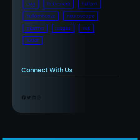
eeg
frekvencia
hullám
hullámhossz
neuroscope
plazma
rezgés
sejt
tudat
Connect With Us
Facebook
Twitter
LinkedIn
Instagram