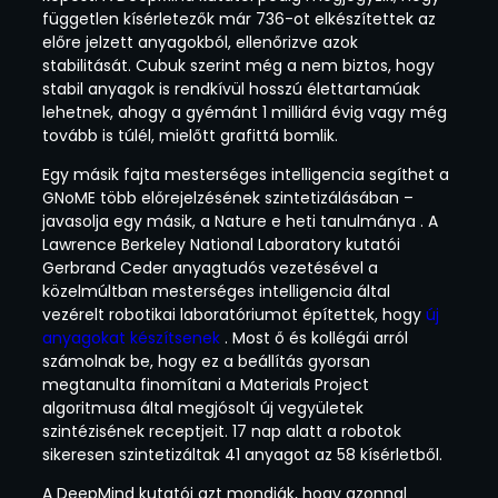
független kísérletezők már 736-ot elkészítettek az
előre jelzett anyagokból, ellenőrizve azok
stabilitását. Cubuk szerint még a nem biztos, hogy
stabil anyagok is rendkívül hosszú élettartamúak
lehetnek, ahogy a gyémánt 1 milliárd évig vagy még
tovább is túlél, mielőtt grafittá bomlik.
Egy másik fajta mesterséges intelligencia segíthet a
GNoME több előrejelzésének szintetizálásában –
javasolja egy másik, a Nature e heti tanulmánya . A
Lawrence Berkeley National Laboratory kutatói
Gerbrand Ceder anyagtudós vezetésével a
közelmúltban mesterséges intelligencia által
vezérelt robotikai laboratóriumot építettek, hogy
új
anyagokat készítsenek
. Most ő és kollégái arról
számolnak be, hogy ez a beállítás gyorsan
megtanulta finomítani a Materials Project
algoritmusa által megjósolt új vegyületek
szintézisének receptjeit. 17 nap alatt a robotok
sikeresen szintetizáltak 41 anyagot az 58 kísérletből.
A DeepMind kutatói azt mondják, hogy azonnal