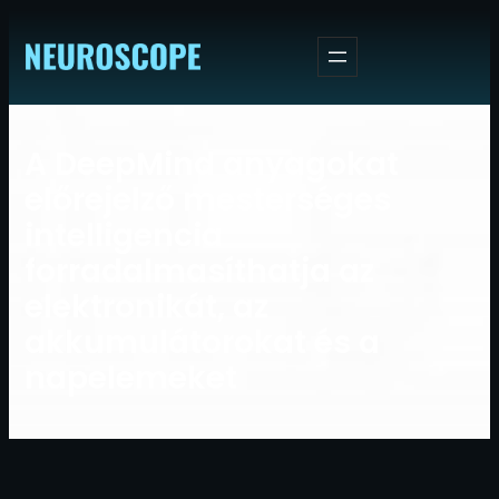
Ugrás
a
tartalomhoz
A DeepMind anyagokat
előrejelző mesterséges
intelligencia
forradalmasíthatja az
elektronikát, az
akkumulátorokat és a
napelemeket