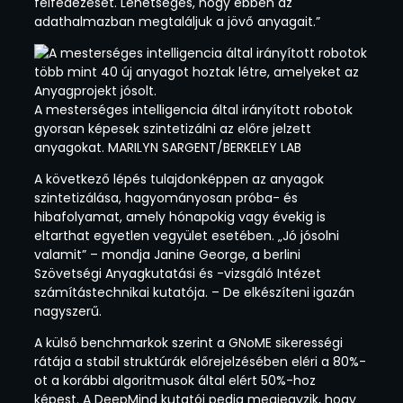
felfedezését. Lehetséges, hogy ebben az
adathalmazban megtaláljuk a jövő anyagait.”
A mesterséges intelligencia által irányított robotok
gyorsan képesek szintetizálni az előre jelzett
anyagokat. MARILYN SARGENT/BERKELEY LAB
A következő lépés tulajdonképpen az anyagok
szintetizálása, hagyományosan próba- és
hibafolyamat, amely hónapokig vagy évekig is
eltarthat egyetlen vegyület esetében. „Jó jósolni
valamit” – mondja Janine George, a berlini
Szövetségi Anyagkutatási és -vizsgáló Intézet
számítástechnikai kutatója. – De elkészíteni igazán
nagyszerű.
A külső benchmarkok szerint a GNoME sikerességi
rátája a stabil struktúrák előrejelzésében eléri a 80%-
ot a korábbi algoritmusok által elért 50%-hoz
képest. A DeepMind kutatói pedig megjegyzik, hogy