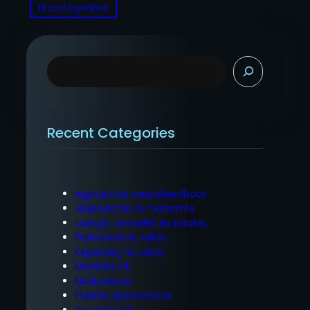
Uncategorized
K
e
r
e
s
Recent Categories
é
s
Agykutatás neurofeedback
Alapkutatás és fejlesztés
Energia termelés és tárolás
Frekvencia kutatás
Képesség-kutatás
Mentális sík
Módszertan
Plazma generátorok
Pszichikai sík