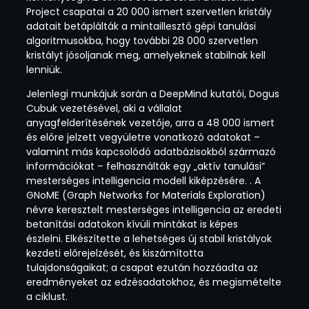
Project csapatai a 20 000 ismert szervetlen kristály
adatait betáplálták a mintaillesztő gépi tanulási
algoritmusokba, hogy további 28 000 szervetlen
kristályt jósoljanak meg, amelyeknek stabilnak kell
lenniük.
Jelenlegi munkájuk során a DeepMind kutatói, Dogus
Cubuk vezetésével, aki a vállalat
anyagfelderítésének vezetője, arra a 48 000 ismert
és előre jelzett vegyületre vonatkozó adatokat –
valamint más kapcsolódó adatbázisokból származó
információkat – felhasználták egy „aktív tanulási”
mesterséges intelligencia modell kiképzésére. . A
GNoME (Graph Networks for Materials Exploration)
névre keresztelt mesterséges intelligencia az eredeti
betanítási adatokon kívüli mintákat is képes
észlelni. Elkészítette a lehetséges új stabil kristályok
kezdeti előrejelzését, és kiszámította
tulajdonságaikat; a csapat ezután hozzáadta az
eredményeket az edzésadatokhoz, és megismételte
a ciklust.