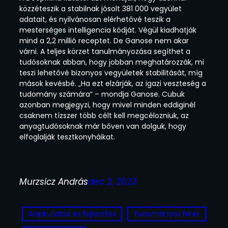
közzéteszik a stabilnak jósolt 381 000 vegyület
adatait, és nyilvánosan elérhetővé teszik a
mesterséges intelligencia kódját. Végül kiadhatják
mind a 2,2 millió receptet. De Ganose nem akar
várni. A teljes körzet tanulmányozása segíthet a
tudósoknak abban, hogy jobban meghatározzák, mi
teszi lehetővé bizonyos vegyületek stabilitását, míg
mások kevésbé. „Ha ezt elzárják, az igazi veszteség a
tudomány számára” – mondja Ganose. Cubuk
azonban megjegyzi, hogy mivel minden eddiginél
csaknem tízszer több célt kell megcélozniuk, az
anyagtudósoknak már bőven van dolguk, hogy
elfoglalják tesztkonyháikat.
Murzsicz András
dec 2, 2023
Alapkutatás és fejlesztés
Tudományos hírek