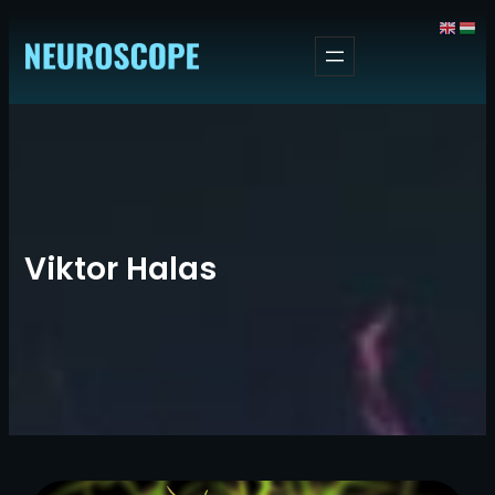
Ugrás
a
tartalomhoz
Viktor Halas