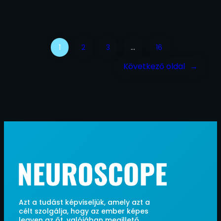
1
2
3
…
16
Következő oldal
→
Azt a tudást képviseljük, amely azt a
célt szolgálja, hogy az ember képes
legyen az őt, valójában megillető