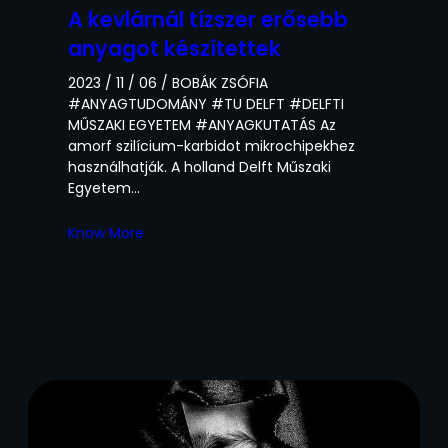
A kevlárnál tízszer erősebb
anyagot készítettek
2023 / 11 / 06 / BOBÁK ZSÓFIA
#ANYAGTUDOMÁNY #TU DELFT #DELFTI
MŰSZAKI EGYETEM #ANYAGKUTATÁS Az
amorf szilícium-karbidot mikrochipekhez
használhatják. A holland Delft Műszaki
Egyetem…
Know More