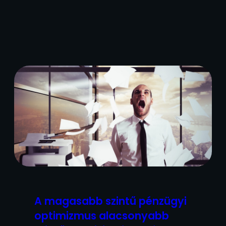
A magasabb szintű pénzügyi
optimizmus alacsonyabb