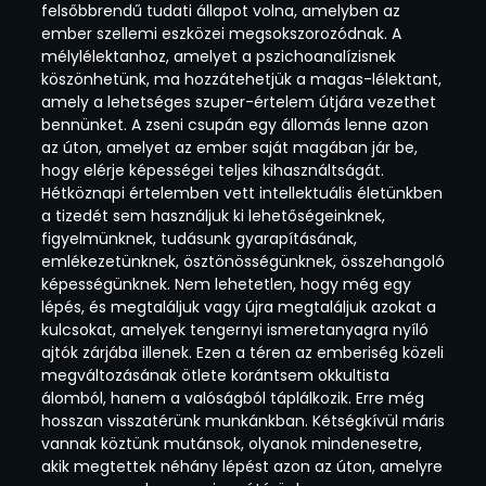
felsőbbrendű tudati állapot volna, amelyben az
ember szellemi eszközei megsokszorozódnak. A
mélylélektanhoz, amelyet a pszichoanalízisnek
köszönhetünk, ma hozzátehetjük a magas-lélektant,
amely a lehetséges szuper-értelem útjára vezethet
bennünket. A zseni csupán egy állomás lenne azon
az úton, amelyet az ember saját magában jár be,
hogy elérje képességei teljes kihasználtságát.
Hétköznapi értelemben vett intellektuális életünkben
a tizedét sem használjuk ki lehetőségeinknek,
figyelmünknek, tudásunk gyarapításának,
emlékezetünknek, ösztönösségünknek, összehangoló
képességünknek. Nem lehetetlen, hogy még egy
lépés, és megtaláljuk vagy újra megtaláljuk azokat a
kulcsokat, amelyek tengernyi ismeretanyagra nyíló
ajtók zárjába illenek. Ezen a téren az emberiség közeli
megváltozásának ötlete korántsem okkultista
álomból, hanem a valóságból táplálkozik. Erre még
hosszan visszatérünk munkánkban. Kétségkívül máris
vannak köztünk mutánsok, olyanok mindenesetre,
akik megtettek néhány lépést azon az úton, amelyre