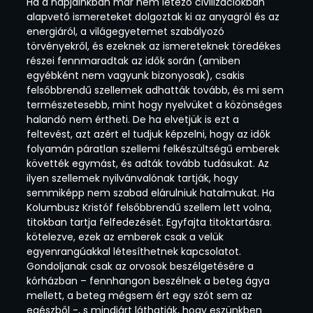
Ha a napjainkban már nem létező civilizációkban
alapvető ismereteket dolgoztak ki az anyagról és az
energiáról, a világegyetemet szabályozó
törvényekről, és ezeknek az ismereteknek töredékes
részei fennmaradtak az idők során (amiben
egyébként nem vagyunk bizonyosak), csakis
felsőbbrendű szellemek adhatták tovább, és mi sem
természetesebb, mint hogy nyelvüket a közönséges
halandó nem értheti. De ha elvetjük is ezt a
feltevést, azt azért el tudjuk képzelni, hogy az idők
folyamán páratlan szellemi felkészültségű emberek
követték egymást, és adták tovább tudásukat. Az
ilyen szellemek nyilvánvalónak tartják, hogy
semmiképp nem szabad elárulniuk hatalmukat. Ha
Kolumbusz Kristóf felsőbbrendű szellem lett volna,
titokban tartja felfedezését. Egyfajta titoktartásra.
kötelezve, ezek az emberek csak a velük
egyenrangúakkal létesíthetnek kapcsolatot.
Gondoljanak csak az orvosok beszélgetésére a
kórházban – fennhangon beszélnek a beteg ágya
mellett, a beteg mégsem ért egy szót sem az
egészből -, s mindjárt láthatják, hogy eszünkben