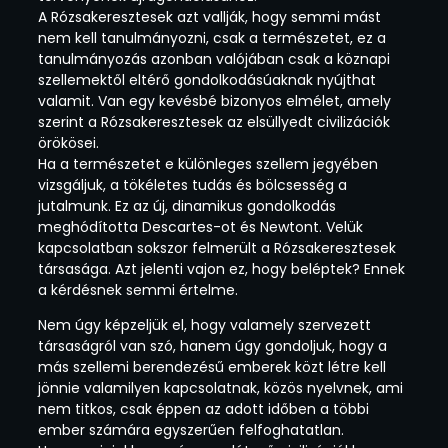
A Rózsakeresztesek azt vallják, hogy semmi mást
nem kell tanulmányozni, csak a természetet, ez a
tanulmányozás azonban valójában csak a köznapi
szellemektől eltérő gondolkodásúaknak nyújthat
valamit. Van egy kevésbé bizonyos elmélet, amely
szerint a Rózsakeresztesek az elsüllyedt civilizációk
örökösei.
Ha a természetet e különleges szellem jegyében
vizsgáljuk, a tökéletes tudás és bölcsesség a
jutalmunk. Ez az új, dinamikus gondolkodás
meghódította Descartes-ot és Newtont. Velük
kapcsolatban sokszor felmerült a Rózsakeresztesek
társasága. Azt jelenti vajon ez, hogy beléptek? Ennek
a kérdésnek semmi értelme.
Nem úgy képzeljük el, hogy valamely szervezett
társaságról van szó, hanem úgy gondoljuk, hogy a
más szellemi berendezésű emberek közt létre kell
jönnie valamilyen kapcsolatnak, közös nyelvnek, ami
nem titkos, csak éppen az adott időben a többi
ember számára egyszerűen felfoghatatlan.