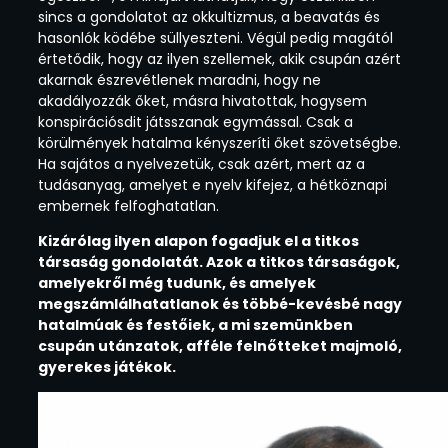
sincs a gondolatot az okkultizmus, a beavatás és
hasonlók ködébe süllyeszteni. Végül pedig magától
értetődik, hogy az ilyen szellemek, akik csupán azért
akarnak észrevétlenek maradni, hogy ne
akadályozzák őket, másra hivatottak, hogysem
konspirációsdit játsszanak egymással. Csak a
körülmények hatalma kényszeríti őket szövetségbe.
Ha sajátos a nyelvezetük, csak azért, mert az a
tudásanyag, amelyet e nyelv kifejez, a hétköznapi
embernek felfoghatatlan.
Kizárólag ilyen alapon fogadjuk el a titkos
társaság gondolatát. Azok a titkos társaságok,
amelyekről még tudunk, és amelyek
megszámlálhatatlanok és többé-kevésbé nagy
hatalmúak és festőiek, a mi szemünkben
csupán utánzatok, afféle felnőtteket majmoló,
gyerekes játékok.