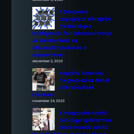
A DeepMind
anyagokat előrejelző
mesterséges
intelligencia forradalmasíthatja
az elektronikát, az
akkumulátorokat és a
napelemeket
december 2, 2023
Kognitív funkciója
megmarad az életet
jól érző idősek
körében
november 24, 2023
A magasabb szintű
pénzügyi optimizmus
alacsonyabb szintű