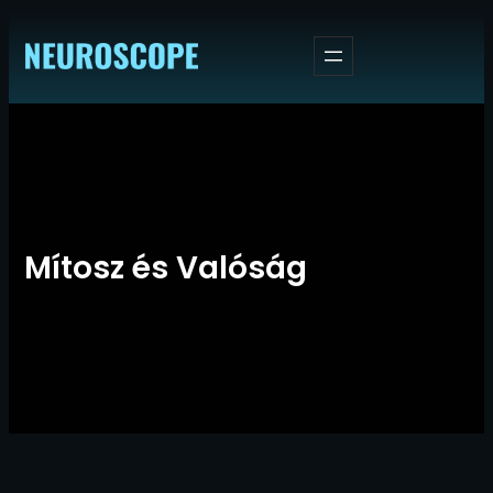
Ugrás
a
tartalomhoz
Mítosz és Valóság