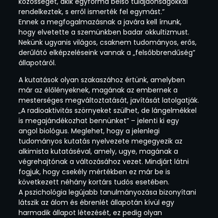
közösségét, akik egyforma belső tulajdonságokkal
rendelkeztek, s erről ismerték fel egymást.”
Ennek a megfogalmazásnak a javára kell írnunk,
hogy elvetette a szemünkben badar okkultizmust.
Nekünk ugyanis világos, csaknem tudományos, erős,
derűlátó elképzeléseink vannak a „felsőbbrendűség”
állapotáról.
A kutatások olyan szakaszához értünk, amelyben
már az élőlényeknek, magának az embernek a
mesterséges megváltoztatását, javítását latolgatják.
„A radioaktivitás szörnyeket szülhet, de lángelmékkel
is megajándékozhat bennünket” – jelenti ki egy
angol biológus. Meglehet, hogy a jelenlegi
tudományos kutatás nyelvezete megegyezik az
alkimista kutatáséval, amely, ugye, magának a
végrehajtónak a változásához vezet. Mindjárt látni
fogjuk, hogy csekély mértékben ez már be is
következett néhány kortárs tudós esetében.
A pszichológia legújabb tanulmányozása bizonyítani
látszik az álom és ébrenlét állapotán kívül egy
harmadik állapot létezését, ez pedig olyan