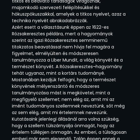
titkos és beavató társaságok virágoznak,
majomkodó szervezeti felépítésükkel és
hókuszpókuszaikkal, amelyek a titkos nyelvet, azaz a
technika nyelvét abrakadabrázzák.
Azért esett a választásunk éppen az 1622-es
Rózsakeresztes példára, mert a hagyományok
szerint az igazi Rózsakeresztes semminemű
titokzatos beavatással nem hívja fel magára a
figyelmet, elmélyülten és módszeresen
tanulmányozza a Liber Mundit, a világ könyvét és a
természet könyvét. A Rózsakeresztes¬hagyomány
tehát ugyanaz, mint a kortárs tudományé.
Mostanában kezdjük felfogni, hogy a természet
könyvének mélyenszántó és módszeres
tanulmányozása mást is megkövetel, mint a
megfigyelő szellemet; nem elég az, amit mi az
imént tudományos szellemnek neveztünk, sőt még
az sem elég, amit mi értelemnek nevezünk.
Kutatásaink jelenlegi állásánál arra volna szükség,
hogy a szellem túlszárnyalja önmagát, hogy az
értelem túllépjen önmagán. Az emberi, a túlságosan
emberi már nem elegendő. Talán éppen ennek a