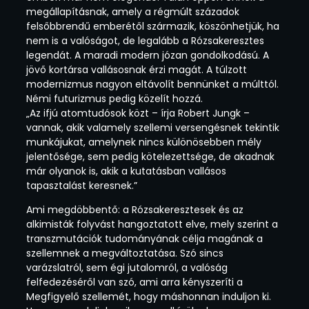
megállapításnak, amely a régmúlt századok
felsőbbrendű emberétől származik, köszönhetjük, ha
nem is a valóságot, de legalább a Rózsakeresztes
legendát. A maradi modern józan gondolkodású. A
jövő kortársa vallásosnak érzi magát. A túlzott
modernizmus nagyon eltávolít bennünket a múlttól.
Némi futurizmus pedig közelít hozzá.
„Az ifjú atomtudósok közt – írja Robert Jungk –
vannak, akik valamely szellemi versengésnek tekintik
munkájukat, amelynek nincs különösebben mély
jelentősége, sem pedig kötelezettsége, de akadnak
már olyanok is, akik a kutatásban vallásos
tapasztalást keresnek.”
Ami megdöbbentő: a Rózsakeresztesek és az
alkimisták folyvást hangoztatott elve, mely szerint a
transzmutációk tudományának célja magának a
szellemnek a megváltoztatása. Szó sincs
varázslatról, sem égi jutalomról, a valóság
felfedezéséről van szó, ami arra kényszeríti a
Megfigyelő szellemét, hogy máshonnan induljon ki.