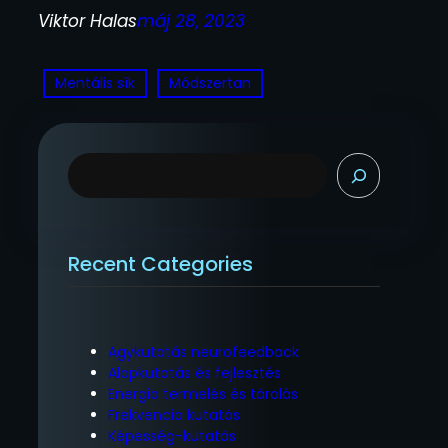
Viktor Halas
máj 28, 2023
Mentális sík
Módszertan
K
e
r
e
s
Recent Categories
é
s
Agykutatás neurofeedback
Alapkutatás és fejlesztés
Energia termelés és tárolás
Frekvencia kutatás
Képesség-kutatás