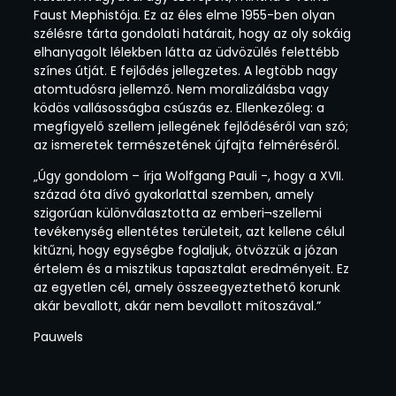
Faust Mephistója. Ez az éles elme 1955-ben olyan
szélésre tárta gondolati határait, hogy az oly sokáig
elhanyagolt lélekben látta az üdvözülés felettébb
színes útját. E fejlődés jellegzetes. A legtöbb nagy
atomtudósra jellemző. Nem moralizálásba vagy
ködös vallásosságba csúszás ez. Ellenkezőleg: a
megfigyelő szellem jellegének fejlődéséről van szó;
az ismeretek természetének újfajta felméréséről.
„Úgy gondolom – írja Wolfgang Pauli -, hogy a XVII.
század óta dívó gyakorlattal szemben, amely
szigorúan különválasztotta az emberi¬szellemi
tevékenység ellentétes területeit, azt kellene célul
kitűzni, hogy egységbe foglaljuk, ötvözzük a józan
értelem és a misztikus tapasztalat eredményeit. Ez
az egyetlen cél, amely összeegyeztethető korunk
akár bevallott, akár nem bevallott mítoszával.”
Pauwels