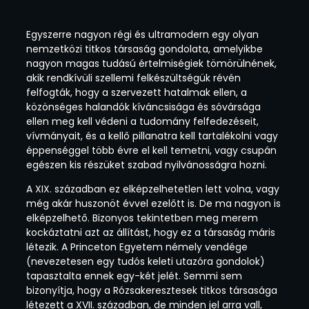
Egyszerre nagyon régi és ultramodern egy olyan
nemzetközi titkos társaság gondolata, amelyikbe
nagyon magas tudású értelmiségiek tömörülnének,
akik rendkívüli szellemi felkészültségük révén
felfogták, hogy a szervezett hatalmak ellen, a
közönséges halandók kíváncsisága és sóvársága
ellen meg kell védeni a tudomány felfedezéseit,
vívmányait, és a kellő pillanatra kell tartalékolni vagy
éppenséggel több évre el kell temetni, vagy csupán
egészen kis részüket szabad nyilvánosságra hozni.
A XIX. században ez elképzelhetetlen lett volna, vagy
még akár huszonöt évvel ezelőtt is. De ma nagyon is
elképzelhető. Bizonyos tekintetben meg merem
kockáztatni azt az állítást, hogy ez a társaság máris
létezik. A Princeton Egyetem némely vendége
(nevezetesen egy tudós keleti utazóra gondolok)
tapasztalta ennek egy-két jelét. Semmi sem
bizonyítja, hogy a Rózsakeresztesek titkos társasága
létezett a XVII. században, de minden jel arra vall,