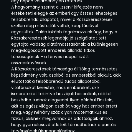
egy napon valamennyien rátérünk.
A hagyomány szerint a „zseni” kifejezés nem
érzékelteti eléggé az emberi agy összes lehetséges
felsőbbrendű állapotát, mivel a Rózsakeresztesek
szellemileg másfajták voltak, kooptációval
egyesültek. Talán inkább fogalmazzunk úgy, hogy a
Rózsakeresztesek legendája jó szolgálatot tett
egyfajta valóság alátámasztásának: a különlegesen
megvilágosodott emberek állandó titkos
társaságának – a fényes nappal szőtt
összeesküvésnek.
A Rózsakeresztesek társasága állítólag természetes
képződmény volt, azokból az emberekből alakult, akik
eljutottak a felsőbbrendű tudás állapotába,
vitatársakat kerestek, más embereket, akik
ismereteiket tekintve hozzájuk hasonlóak, akikkel
beszédbe tudnak elegyedni. Ilyen például Einstein,
akit az egész világon csak öt vagy hat ember értett
meg, vagy néhány száz olyan matematikus és
fizikus, akiknek megvannak az adottságaik ahhoz,
hogy gyümölcsöző ötleteik támadhatnak a paritás
törvényének újragondolásához.