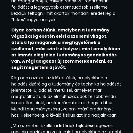
Ha meggondoljuk, milyen rendkívül rohamosan
fejlődött a legnagyobb atomtudósok szelleme,
kezdjük felfogni, mit akartak mondani eredetileg a
“titkos”hagyományok.
Olyan korban élünk, amelyben a tudomány
végszükség esetén eléri a szellemi világot,
átalakítja magának a megfigyelőnek a
szellemét, más szintre helyezi, mint amelyikben
az immár elégtelen tudományos gondolkodás
van. A régi dolgokat új szemmel kell nézni, ez
segít megérteni a jövőt.
Rég nem azokat az időket éljük, amelyekben a
haladás kizárólag a tudomány és technika haladását
jelentette. Új adalék merül fel, amelyet már
megtalálhattunk az elmúlt századok felsőbbrendű
ismeretlenjeinél, amikor rámutattak, hogy a Liber
Mundi tanulmányozása „valami más” eredményt
hoz. Heisenberg, a kiváló fizikus azt írja napjainkban:
„Ma az ember szellemi létének fejlődése egészen
más dimenziókban zajlik, mint amelyekben az utóbbi