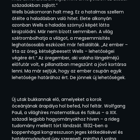
századokban zajlott.”
Wells búskomoran halt meg. Ez a hatalmas szellem
átélte a haladásban való hitet. Elete alkonyán
azonban Wells a haladás szörnyű képét látta
kirajzolódni. Már nem bízott semmiben. A világ
szétrombolhatja a világot, a megsemmisítés
leghatásosabb eszközeit már feltalálták. „Az ember –
írta az öreg, kétségbeesett Wells – lehetőségei
végére ért.” Az öregember, aki valaha lángelméjű
előfutár volt, e pillanatban megszűnt a jövő kortársa
lenni. Ma már sejtjük, hogy az ember csupán egyik
lehetősége határához ért. De jönnek új lehetőségek.
Új utak bukkannak elő, amelyeket a korok
óceánjának árapálya hol befed, hol feltár. Wolfgang
Pauli, a világhíres matematikus és fizikus – a XIX.
századi legjobb hagyományokhoz híven – a rideg
tudomány mellett tört lándzsát. 1932-ben a
koppenhágai kongresszuson jeges kétkedésével és
hatalomvágyával úgy szerepelt, mintha ő volna