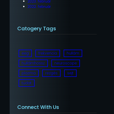
2023. február
2022. február
Catogery Tags
eeg
frekvencia
hullám
hullámhossz
neuroscope
plazma
rezgés
sejt
tudat
Connect With Us