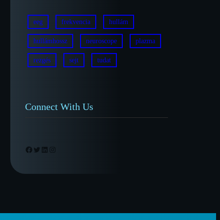
eeg
frekvencia
hullám
hullámhossz
neuroscope
plazma
rezgés
sejt
tudat
Connect With Us
Facebook
Twitter
LinkedIn
Instagram