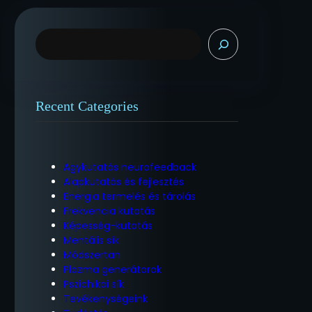
K
e
r
e
s
Recent Categories
é
s
Agykutatás neurofeedback
Alapkutatás és fejlesztés
Energia termelés és tárolás
Frekvencia kutatás
Képesség-kutatás
Mentális sík
Módszertan
Plazma generátorok
Pszichikai sík
Tevékenységeink