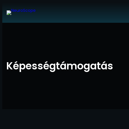
Ugrás
a
tartalomhoz
Képességtámogatás