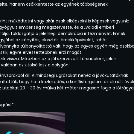
növelte, hanem csökkentette az egyének többségének
zerint működtetni vagy akár csak elképzelni is képesek vagyunk:
 kigyógyult emberiség megszervezte, és a „valódi emberi
lja, toldozgatja a jelenlegi demokrácia intézményét. Ennek
yjából az irányítás, elosztás, érdekképviselet, tehát
olyannyira túlbonyolítottá vált, hogy az egyes egyén még azokb
szik, egyre elveszettebbnek érzi magát.
k vissza. Miközben ez a jól szervezett társadalom, jelen
 valóban az utolsó lesz a bolygón.
ysorokból áll. A minőségi ugrásokat nehéz a jövőkutatóknak
ámították, hogy ha a közlekedés, a konflisforgalom az elmúlt éve
az utcákat 20 – 30 év múlva két méter magasan fogja a lótrágya
ugrást”…