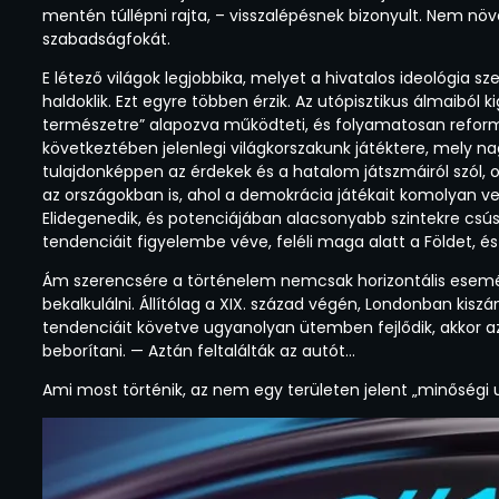
mentén túllépni rajta, – visszalépésnek bizonyult. Nem 
szabadságfokát.
E létező világok legjobbika, melyet a hivatalos ideológia s
haldoklik. Ezt egyre többen érzik. Az utópisztikus álmaiból
természetre” alapozva működteti, és folyamatosan reformá
következtében jelenlegi világkorszakunk játéktere, mely nag
tulajdonképpen az érdekek és a hatalom játszmáiról szól, 
az országokban is, ahol a demokrácia játékait komolyan ve
Elidegenedik, és potenciájában alacsonyabb szintekre csúszi
tendenciáit figyelembe véve, feléli maga alatt a Földet, és
Ám szerencsére a történelem nemcsak horizontális esemén
bekalkulálni. Állítólag a XIX. század végén, Londonban kisz
tendenciáit követve ugyanolyan ütemben fejlődik, akkor 
beborítani. — Aztán feltalálták az autót…
Ami most történik, az nem egy területen jelent „minőségi 