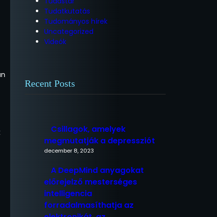
Tudástár
Tudatkutatás
Tudományos hírek
Uncategorized
Videók
an
Recent Posts
Csillagok, amelyek
k
megmutatják a depressziót
december 8, 2023
A DeepMind anyagokat
előrejelző mesterséges
intelligencia
forradalmasíthatja az
elektronikát, az