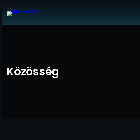
Ugrás
a
tartalomhoz
Közösség