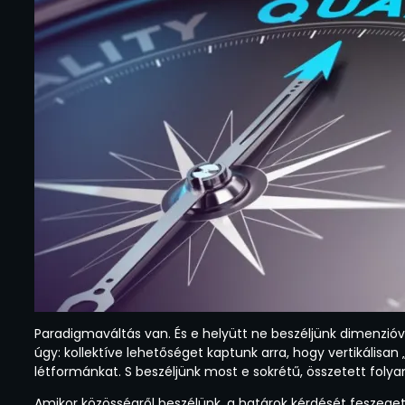
Paradigmaváltás van. És e helyütt ne beszéljünk dimenzióv
úgy: kollektíve lehetőséget kaptunk arra, hogy vertikálisa
létformánkat. S beszéljünk most e sokrétű, összetett fo
Amikor közösségről beszélünk, a határok kérdését feszege