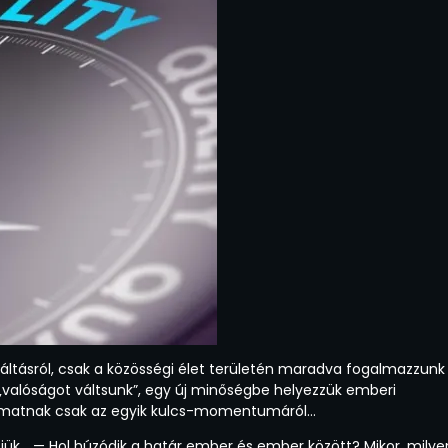
áltásról, csak a közösségi élet területén maradva fogalmazzunk
n „valóságot váltsunk”, egy új minőségbe helyezzük emberi
lyamatnak csak az egyik kulcs-momentumáról…
tjük… — Hol húzódik a határ ember és ember között? Mikor, milye