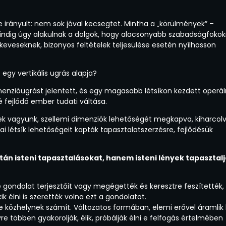
 irányult: nem sok jóval kecsegtet. Mintha a „körülmények” –
indig úgy alakulnak a dolgok, hogy alacsonyabb szabadságfokok
keveseknek, bizonyos feltételek teljesülése esetén nyílhasson
egy vertikális ugrás alapja?
nzióugrást jelentett, és egy magasabb létsíkon kezdett operáln
 fejlődő ember tudati váltása.
k vagyunk, szellemi dimenziók lehetőségét megkapva, kiharcol
i létsík lehetőségeit kapták tapasztalatszerzésre, fejlődésük
tán isteni tapasztalásokat, hanem isteni lények tapasztal
gondolat terjesztőit vagy megégették és keresztre feszítették,
k élni is szerették volna ezt a gondolatot.
e közhelynek számít. Változatos formában, elemi erővel áramlik
e többen gyakorolják, élik, próbálják élni e felfogás értelmében