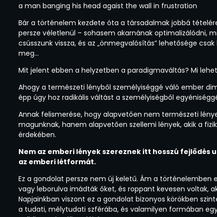
a man banging his head agaist the wall in frustration
Bár a történelem kezdete óta a társadalmak jobbá tételére
persze véletlenül – sohasem akarnának optimalizálódni, m
csússzunk vissza, és az „önmegvalósítás” lehetősége csak 
meg…
Mit jelent ebben a helyzetben a paradigmaváltás? Mi lehet 
Ahogy a természeti lényből személyiséggé váló ember dime
épp úgy hoz radikális váltást a személyiségből egyéniséggé
Annak felismerése, hogy alapvetően nem természeti lénye
magunknak, hanem alapvetően szellemi lények, akik a fizika
érdekében.
Nem az emberi lények szereznek itt hosszú fejlődés u
az emberi létformát.
Ez a gondolat persze nem új keletű. Ám a történelemben e 
vagy leborulva imádták őket, és roppant kevesen voltak, aki
Napjainkban viszont ez a gondolat bizonyos körökben szint
a tudati, mélytudati szférába, és valamilyen formában egyr