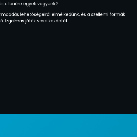
ás ellenére egyek vagyunk?
formaadás lehetőségeiről elmélkedünk, és a szellemi formák
lő. Izgalmas játék veszi kezdetét…