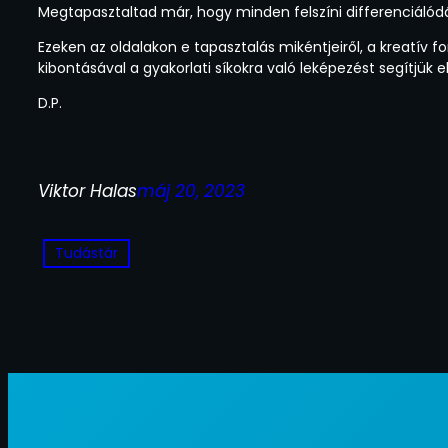
Megtapasztaltad már, hogy minden felszíni differenciálód
Ezeken az oldalakon e tapasztalás mikéntjeiről, a kreatív 
kibontásával a gyakorlati síkokra való leképezést segítjük e
D.P.
Viktor Halas
máj 20, 2023
Tudástár