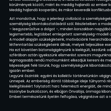
körülmények között, miért és meddig hajlandó az ember kö
Meddig hajlandó kooperálni, és mikor keveredik konfliktusb
Azt mondottuk, hogy a jelenlegi civilizáció a személyisége
személyiség kibontakoztatásáról szól. Részleteiben a moder
– leegyszerűsítve a dolgot –, minden korszakban nagyjából 
legismertebb, legtöbbet emlegetett személyiség-modell 
A modell alapján szükségleteink, motivációink hierarchiáb
létfenntartási szükségleteink állnak, melyek teljesülése es
Ha ezt követően biztonságigényünk is kielégült, kezdünk od
szférában aztán igyekszünk elismerést szerezni magunknak
legmagasabb rendű motívumként elkezdjük keresni és me
képességek felé törünk, hogy személyiségünk kibontakoz
igazán emberi.
Legyünk őszinték: egyéni és kollektív történetünkön végign
ünnepek. Az emberiség döntő többsége ideje túlnyomó rész
kielégítéséért folytatott harc felemészti energiáit, de mi
közönybe burkolózzon, és elbújjon Önvalója, önmaga kibon
Emberi természetünk ilyetén felfogása, végignézve azt a re