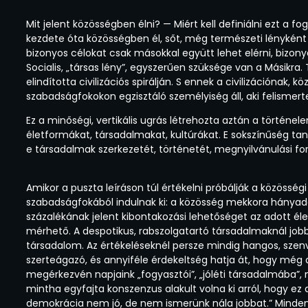
Mit jelent közösségben élni? — Miért kell definiálni ezt a
kezdete óta közösségben él, sőt, még természeti lényként 
bizonyos célokat csak másokkal együtt lehet elérni, bizo
Socialis, „társas lény”, egyszerűen szüksége van a Másikra.
elindította civilizációs spirálján. S ennek a civilizációna
szabadságfokokon egzisztáló személyiség áll, aki felismerte
Ez a minőségi, vertikális ugrás létrehozta aztán a történe
életformákat, társadalmakat, kultúrákat. E sokszínűség ta
e társadalmak szerkezetét, történetét, megnyilvánulási f
Amikor a puszta leíráson túl értékelni próbálják a közössé
szabadságfokából indulnak ki: a közösség mekkora hánya
százalékának jelent kibontakozási lehetőséget az adott élet
mérhető. A despotikus, rabszolgatartó társadalmaknál jobb 
társadalom. Az értékeléseknél persze mindig hangos, szenv
szerteágazó, és annyiféle érdekeltség hatja át, hogy még 
megérkezvén napjaink „fogyasztói”, „jóléti társadalmába”, m
mintha egyfajta konszenzus alakult volna ki arról, hogy ez 
demokrácia nem jó, de nem ismerünk nála jobbat.” Minden