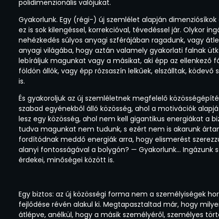
polidimenzionális valójukat.
Gyakorlunk. Egy (régi-) új szemlélet alapján dimenziósíko
ez is sok kilengéssel, korrekcióval, tévedéssel jár. Olykor i
nehézkedés súlyos anyagi szférájában ragadunk, vagy átlen
anyagi világába, hogy aztán valamely gyakorlati falnak üt
lebíráljuk magunkat vagy a másikat, aki épp az ellenkező fá
földön állók, vagy épp rózsaszín lelkűek, elszálltak, ködevő
is.
És gyakoroljuk az új szemléletnek megfelelő közösségépíté
szabad egyénekből álló közösség, ahol a motivációk alapjá
lesz egy közösség, ahol nem kell gigantikus energiákat a b
tudva magunkat nem tudunk, s ezért nem is akarunk ártan
fordítódnak meddő energiák arra, hogy elismerést szerezzü
alanyi fontosságával a bolygón? — Gyakorlunk… Ingázunk 
érdekei, minőségei között is.
Egy biztos: az új közösségi forma nem a személyiségek hor
fejlődése révén alakul ki. Megtapasztaltad már, hogy milye
átlépve, anélkül, hogy a másik személyéről, személyes törté