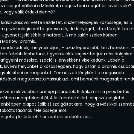
zösséget vállalni a Másikkal, megosztani magát és javait vele?
a, vagy válik érdektelenné?
k kialakulásával vette kezdetét, a személyiségek közössége, és a
n pszichológia vette górcső alá, de lényegét, struktúráját tekin
ugyanott jelölték ki a határait. A ma talán széles körben
a Maslow-piramis.
a rendeződnek, melynek alján, – azaz legerősebb késztetésként –
etén feljebb léphetünk, figyelmünk kiterjeszthetjük más dolgokra i
afigyelni másokra, szociális lényekként viselkedünk. Ebben a
, kivívni helyünket a közösségben, hogy aztán a piramis csúcsá
gvalósítani önmagunkat. Természeti lényként e magasabb
tatásával megtapasztalhassuk azt, ami bennünk magasabb rend
ézve ezek valóban ünnepi pillanatok. Ritkák, mint a piros betűs
ében ünneptelenül él. A létfenntartásért, alapszükségletei
ndenképpen alapot (alibit) szolgáltat arra, hogy a Másikkal szemb
takoztatásának felelőssége elől.
ngeteg kísérletet, horizontális próbálkozást.