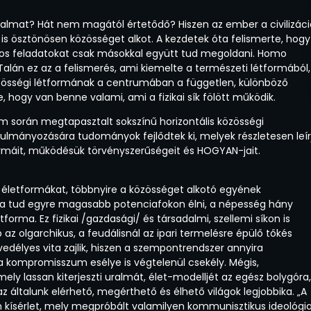
 fogalmat? Hát nem magától értetődő? Hiszen az ember a civilizác
is ösztönösen közösséget alkot. A kezdetek óta felismerte, hogy
nyos feladatokat csak másokkal együtt tud megoldani. Homo
 Talán ez az a felismerés, ami kiemelte a természeti létformából,
k, közösségi létformának a centrumában a független, különböző
, hogy van benne valami, ami a fizikai sík fölött működik.
lem során megtapasztalt sokszínű horizontális közösségi
nulmányozására tudományok fejlődtek ki, melyek részletesen leír
ormáit, működésük törvényszerűségeit és HOGYAN-jait.
gi életformákat, többnyire a közösséget alkotó egyének
da tud egyre magasabb potenciafokon élni, a népesség hány
forma. Ez fizikai /gazdasági/ és társadalmi, szellemi síkon is
az olgarchikus, a feudálisnál az ipari termelésre épülő tőkés
edélyes vita zajlik, hiszen a szempontrendszer annyira
a kompromisszum esélye is végtelenül csekély. Mégis,
ely lassan kiterjeszti uralmát, élet-modelljét az egész bolygóra,
az általunk elérhető, megérthető és élhető világok legjobbika. „A
 kísérlet, mely megpróbált valamilyen kommunisztikus ideológi