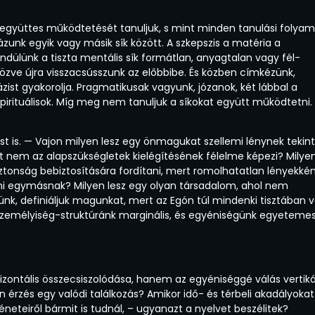
k együttes működtetését tanuljuk, s mint minden tanulási folyam
ngázunk egyik vagy másik sík között. A szkepszis a matéria a
dülünk a tiszta mentális sík formátlan, anyagtalan vagy fél-
közve újra visszacsússzunk az előbbibe. És közben címkézünk,
zist gyakorolja. Pragmatikusak vagyunk, józanok, két lábbal a
 spirituálisok. Míg meg nem tanuljuk a síkokat együtt működtetni. 
st is. — Vajon milyen lesz egy önmagukat szellemi lénynek tekint
t nem az alapszükségletek kielégítésének félelme képezi? Milye
iztonság bebiztosítására fordítani, mert romolhatatlan lényekké
i egymásnak? Milyen lesz egy olyan társadalom, ahol nem
nk, definiáljuk magunkat, mert az Egón túl mindenki tisztában 
személyiség-struktúránk marginális, és egyéniségünk egyeteme
izontális összecsiszolódása, hanem az egyéniséggé válás vertiká
n érzés egy valódi találkozás? Amikor idő- és térbeli akadályokat
neteiről bármit is tudnál, – ugyanazt a nyelvet beszélitek?