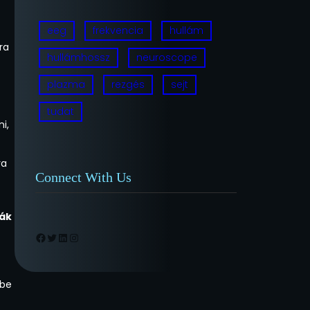
eeg
frekvencia
hullám
ra
hullámhossz
neuroscope
plazma
rezgés
sejt
tudat
i,
va
Connect With Us
ják
Facebook
Twitter
LinkedIn
Instagram
 be