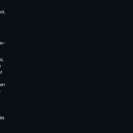
at,
Is-
ő,
n
nt
van
s
lis