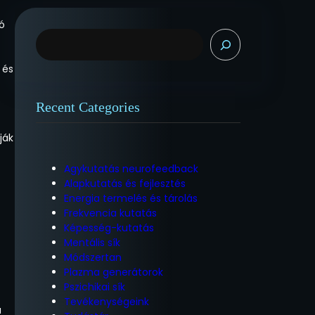
ió
K
e
r
 és
e
s
Recent Categories
é
s
ják
Agykutatás neurofeedback
Alapkutatás és fejlesztés
Energia termelés és tárolás
Frekvencia kutatás
Képesség-kutatás
Mentális sík
Módszertan
Plazma generátorok
Pszichikai sík
Tevékenységeink
a