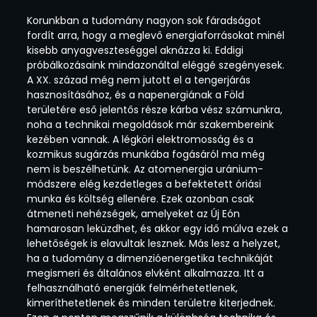
Korunkban a tudomány nagyon sok fáradságot
fordít arra, hogy a meglevő energiaforrásokat minél
kisebb anyagveszteséggel aknázza ki. Eddigi
próbálkozásaink mindazonáltal eléggé szegényesek.
A XX. század még nem jutott el a tengerjárás
hasznosításához, és a napenergiának a Föld
területére eső jelentős része kárba vész számunkra,
noha a technikai megoldások már szakembereink
kezében vannak. A légköri elektromosság és a
kozmikus sugárzás munkába fogásáról ma még
nem is beszélhetünk. Az atomenergia uránium-
módszere elég kezdetleges a befektetett óriási
munka és költség ellenére. Ezek azonban csak
átmeneti nehézségek, amelyeket az Új Eón
hamarosan leküzdhet, és akkor egy idő múlva ezek a
lehetőségek is elavultak lesznek. Más lesz a helyzet,
ha a tudomány a dimenzióenergetika technikáját
megismeri és általános elvként alkalmazza. Itt a
felhasználható energiák felmérhetetlenek,
kimeríthetetlenek és minden területre kiterjednek.