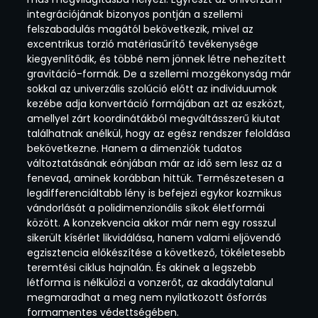
integrációjának bizonyos pontján a szellemi
felszabadulás magától bekövetkezik, mivel az
excentrikus torzió matériasűrítő tevékenysége
kiegyenlítődik, és többé nem jönnek létre nehezített
gravitáció-formák. De a szellemi mozgékonyság már
sokkal az univerzális szolúció előtt az individuumok
kezébe adja konvertáció formájában azt az eszközt,
amellyel zárt koordinátákból megváltásszerű kiutat
találhatnak anélkül, hogy az egész rendszer feloldása
bekövetkezne. Hanem a dimenziók tudatos
változtatásának eónjában már az idő sem lesz az a
fenevad, aminek korábban hittük. Természetesen a
legdifferenciáltabb lény is befejezi egykor kozmikus
vándorlását a polidimenzionális síkok életformái
között. A konzekvencia akkor már nem egy rosszul
sikerült kísérlet likvidálása, hanem valami eljövendő
egzisztencia előkészítése a következő, tökéletesebb
teremtési ciklus hajnalán. És akinek a legszebb
létforma is nélkülözi a vonzerőt, az akadálytalanul
megmaradhat a meg nem nyilatkozott ősforrás
formamentes védettségében.