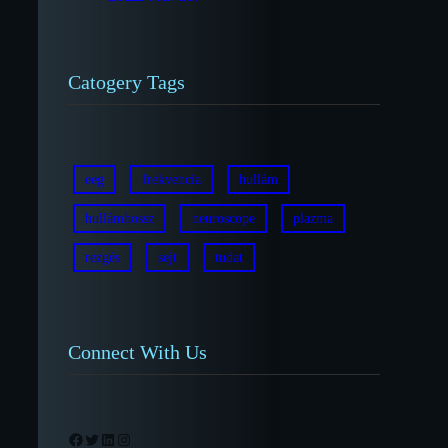
Catogery Tags
eeg
frekvencia
hullám
hullámhossz
neuroscope
plazma
rezgés
sejt
tudat
Connect With Us
Facebook
Twitter
LinkedIn
Instagram