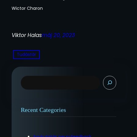
Wictor Charon
Viktor Halas
máj 20, 2023
Tudástár
K
e
r
e
s
Recent Categories
é
s
Agykutatás neurofeedback