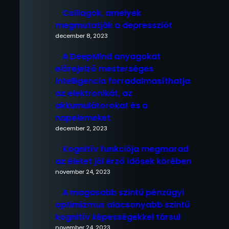
Csillagok, amelyek
megmutatják a depressziót
december 8, 2023
A DeepMind anyagokat
előrejelző mesterséges
intelligencia forradalmasíthatja
az elektronikát, az
akkumulátorokat és a
napelemeket
december 2, 2023
Kognitív funkciója megmarad
az életet jól érző idősek körében
november 24, 2023
A magasabb szintű pénzügyi
optimizmus alacsonyabb szintű
kognitív képességekkel társul
november 24, 2023