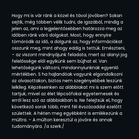
Hogy mi is vár ránk a közel és távol jövőben? Sokan
sejtik, még többen vélik tudni, de igazából, mindig a
jelen az, ami a legjelentősebben határozza meg az
időben ránk váró dolgokat. Most, hogy ennyire
tömörödik az idő, a dolgunk az, hogy információkat
osszunk meg, mint ahogy eddig is tettük. Emészteni,
– az viszont mindnyájunk feladata, mert az alanyi jog
felelőssége elől egyikünk sem bújhat el. Van
lehetőségünk változni, mindannyiunknak egyenlő
mértékben. S ha hajlandóak vagyunk elgondolkozni
az olvasottakon, biztos nem szegényebbek leszünk
lelkileg. Képzéseinken az alábbiakat mi is szem előtt
tartjuk, mivel az élet lépcsőfokai egyetemesek és
erről lesz szó az alábbiakban is. Ne felejtsük el, hogy
következő sorok több, mint fél évszázaddal ezelőtt
születtek. A héten meg egyébként is emlékezünk a
múltra. – A múlton keresztül a jövőre és annak
tudományára. /a szerk./