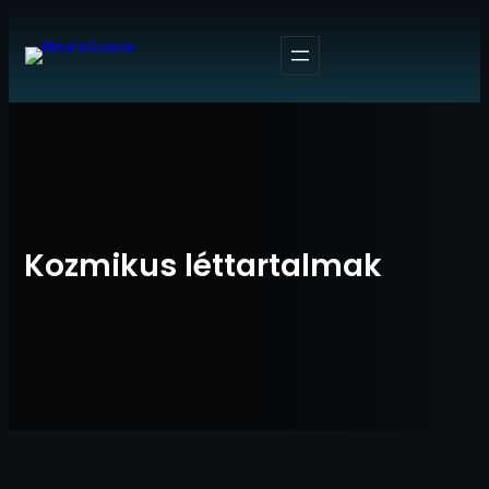
Ugrás
a
tartalomhoz
Kozmikus léttartalmak