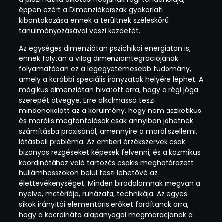
éppen ezért a Dimenziókorszak gyakorlati
kibontakozása ennek a terültnek széleskörű
tanulmányozásával veszi kezdetét.
Az egységes dimenziótan pszichikai energiatan is,
ennek folytán a világ dimenzióintegrációjának
folyamatában ez a legegyetemesebb tudomány,
amely a korábbi speciális irányzatok helyére léphet. A
mágikus dimenziótan hivatott arra, hogy a régi jóga
szerepét átvegye. Erre alkalmassá teszi
mindenekelőtt az a körülmény, hogy nem aszketikus
és morális megfontolások csak annyiban jöhetnek
számításba praxisánál, amennyire a morál szellemi,
látásbeli probléma. Az emberi érzékszervek csak
bizonyos rezgéseket képesek felvenni, és a kozmikus
koordinátához való tartozás csakis meghatározott
hullámhosszokon belül teszi lehetővé az
élettevékenységet. Minden birodalomnak megvan a
nyelve, matériája, ruházata, technikája. Az egyes
síkok irányítói elementáris erőket fordítanak arra,
hogy a koordináta alapanyagai megmaradjanak a