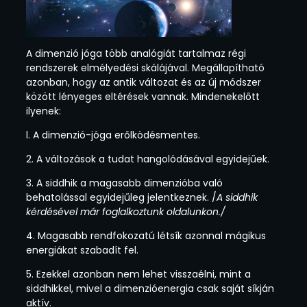
A dimenzió jóga több analógiát tartalmaz régi
rendszerek elmélyedési skálájával. Megállapítható
azonban, hogy az antik változat és az új módszer
között lényeges eltérések vannak. Mindenekelőtt
ilyenek:
l. A dimenzió-jóga erőlködésmentes.
2. A változások a tudat hangolódásával egyidejűek.
3. A siddhik a magasabb dimenzióba való
behatolással egyidejűleg jelentkeznek. /
A siddhik
kérdésével már foglalkoztunk oldalunkon./
4. Magasabb rendfokozatú létsík azonnal mágikus
energiákat szabadít fel.
5. Ezekkel azonban nem lehet visszaélni, mint a
siddhikkel, mivel a dimenzióenergia csak saját síkján
aktív.