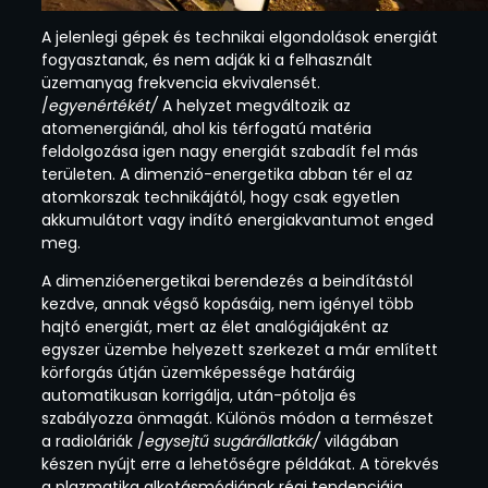
A jelenlegi gépek és technikai elgondolások energiát
fogyasztanak, és nem adják ki a felhasznált
üzemanyag frekvencia ekvivalensét.
/
egyenértékét/
A helyzet megváltozik az
atomenergiánál, ahol kis térfogatú matéria
feldolgozása igen nagy energiát szabadít fel más
területen. A dimenzió-energetika abban tér el az
atomkorszak technikájától, hogy csak egyetlen
akkumulátort vagy indító energiakvantumot enged
meg.
A dimenzióenergetikai berendezés a beindítástól
kezdve, annak végső kopásáig, nem igényel több
hajtó energiát, mert az élet analógiájaként az
egyszer üzembe helyezett szerkezet a már említett
körforgás útján üzemképessége határáig
automatikusan korrigálja, után-pótolja és
szabályozza önmagát. Különös módon a természet
a radioláriák /
egysejtű sugárállatkák/
világában
készen nyújt erre a lehetőségre példákat. A törekvés
a plazmatika alkotásmódjának régi tendenciája,