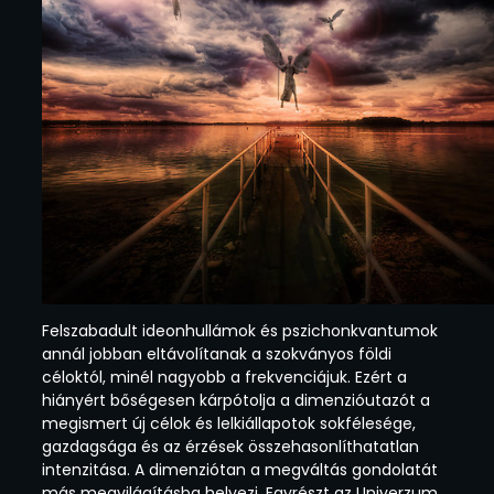
Felszabadult ideonhullámok és pszichonkvantumok
annál jobban eltávolítanak a szokványos földi
céloktól, minél nagyobb a frekvenciájuk. Ezért a
hiányért bőségesen kárpótolja a dimenzióutazót a
megismert új célok és lelkiállapotok sokfélesége,
gazdagsága és az érzések összehasonlíthatatlan
intenzitása. A dimenziótan a megváltás gondolatát
más megvilágításba helyezi. Egyrészt az Univerzum