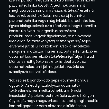
Ezen a ponton megszűnik a különbség technika és
pszichotechnika között. A technokrácia mint
meghatározás, szinonim /
rokon értelmű/
értelmű
lesz ezzel: pszichokrácia, mert az új technika
pszichotechnika vagy még inkább biotechnika lesz.
Egyes biológusoknak az a törekvése, hogy technikai
konstrukcióknál az organikus természet
produktumait vegyék figyelembe, mint invenció
ideálokat, /
a találékonyság eszményképe/
teljes
érvényre jut az új korszakban. Csak a kivitelezés
módja nem utánzás, hanem az optimális funkció és
automatikus perfekció /
tökéletesség/
útján halad.
Már az elmúlt gépkorszaknak is ideálja volt az
automatizálás, ami jól megoldott vezérlő és
szabályozó szervek kérdése.
Sok szó esik gondolkodó gépekről, mechanikus
agyakról. Az eddigi szabályozó automaták
tökéletlenek, nem nélkülözhetik a mérnöki
inspekciót. A pszichotechnokrácia ezen a hiányon
úgy segít, hogy megszerkeszti az első ganglioncellás
kontroll gépet. Ez nem okoz majd különösebb