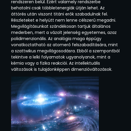
rendszeren belül. Ezért valamely rendszerbe
behatolni csak többletenergiák útján lehet. Az
áttörés után viszont titáni erők szabadulnak fel.
Részleteket e helyütt nem lenne célszerű megadni.
Megvilágításunkat szándékosan tartjuk általános
mederben, mert a vázolt jelenség egyetemes, azaz
polidimenzionális. Az analógia maga éppúgy
vonatkoztatható az atomerő felszabadítására, mint
a szattwikus megvilágosodásra. Ebből a szempontból
tekintve a lelki folyamatok ugyanolyanok, mint a
kémia vagy a fizika reakciói. Az intellektuális
változások is tulajdonképpen dimenzióváltozások.