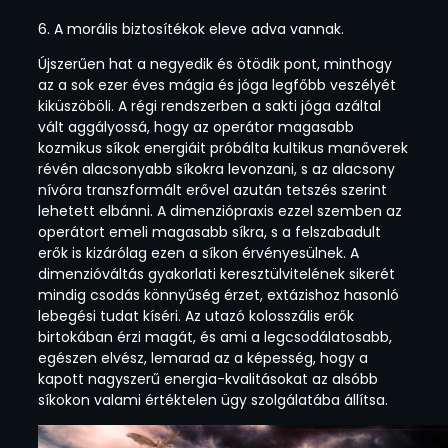
6. A morális biztosítékok eleve adva vannak.
Újszerűen hat a negyedik és ötödik pont, minthogy
az a sok ezer éves mágia és jóga legfőbb veszélyét
kiküszöböli. A régi rendszerben a sakti jóga azáltal
vált aggályossá, hogy az operátor magasabb
kozmikus síkok energiáit próbálta kultikus manőverek
révén alacsonyabb síkokra levonzani, s az alacsony
nívóra transzformált erővel azután tetszés szerint
lehetett elbánni. A dimenziópraxis ezzel szemben az
operátort emeli magasabb síkra, s a felszabadult
erők is kizárólag ezen a síkon érvényesülnek. A
dimenzióváltás gyakorlati keresztülvitelének sikerét
mindig csodás könnyűség érzet, extázishoz hasonló
lebegési tudat kíséri. Az utazó kolosszális erők
birtokában érzi magát, és ami a legcsodálatosabb,
egészen elvész, lemarad az a képesség, hogy a
kapott nagyszerű energia-kvalitásokat az alsóbb
síkokon valami értéktelen ügy szolgálatába állítsa.